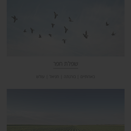
שפלת חפר
בארותיים | בורגתה | חניאל | עולש