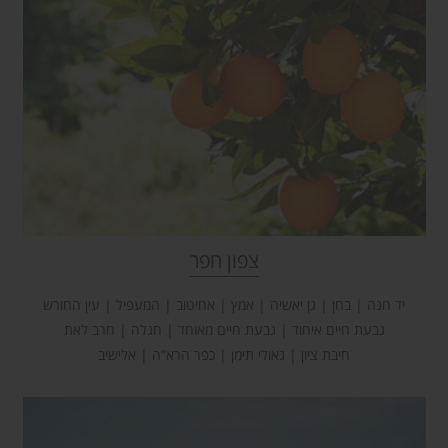
צפון חפר
יד חנה | בחן | גן יאשיה | אמץ | אחיטוב | המעפיל | עין החורש
גבעת חיים איחוד | גבעת חיים מאוחד | חגלה | חרב לאת
חיבת ציון | גאולי תימן | כפר הרא”ה | אלישיב