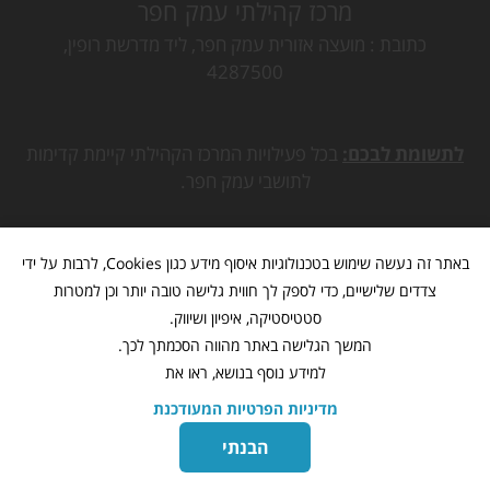
מרכז קהילתי עמק חפר
כתובת
מועצה אזורית עמק חפר, ליד מדרשת רופין,
4287500
לתשומת לבכם:
בכל פעילויות המרכז הקהילתי קיימת קדימות
לתושבי עמק חפר.
באתר זה נעשה שימוש בטכנולוגיות איסוף מידע כגון Cookies, לרבות על ידי
צדדים שלישיים, כדי לספק לך חווית גלישה טובה יותר וכן למטרות
סטטיסטיקה, איפיון ושיווק.
המשך הגלישה באתר מהווה הסכמתך לכך.
למידע נוסף בנושא, ראו את
מדיניות הפרטיות המעודכנת
מתנ"ס עמק חפר
www.mk-hefer.org.il
©
כל הזכויות שמורות
הבנתי
בניית אתרים