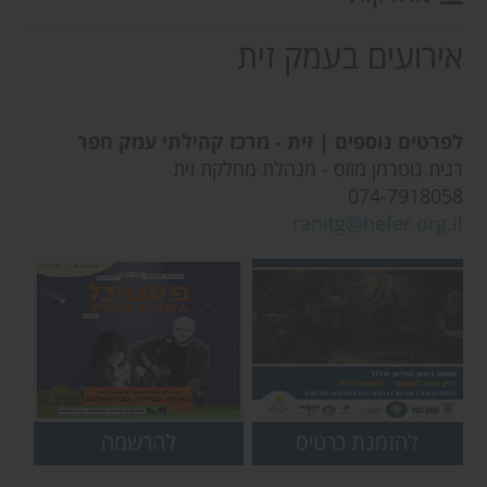
אירועים בעמק זית
לפרטים נוספים | זית - מרכז קהילתי עמק חפר
רנית גוטרמן מוזס - מנהלת מחלקת זית
074-7918058
ranitg@hefer.org.il
בין אדם לְמָקוֹם- ראש חודש
קבלת שבת בעין החורש |
להזמנת כרטיס
להרשמה
אלול | להקת היבא באלישיב
הרכב זית מארח את מיקי
גבריאלוב ובתו שירה
גבריאלוב