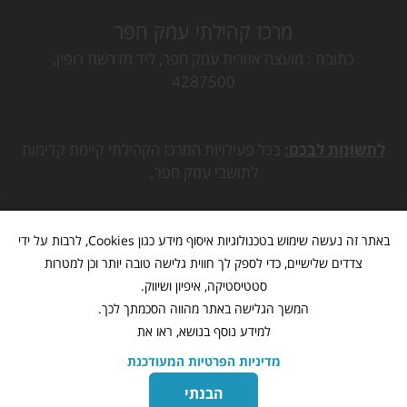
מרכז קהילתי עמק חפר
כתובת
מועצה אזורית עמק חפר, ליד מדרשת רופין,
4287500
לתשומת לבכם:
בכל פעילויות המרכז הקהילתי קיימת קדימות
לתושבי עמק חפר.
באתר זה נעשה שימוש בטכנולוגיות איסוף מידע כגון Cookies, לרבות על ידי
צדדים שלישיים, כדי לספק לך חווית גלישה טובה יותר וכן למטרות
סטטיסטיקה, איפיון ושיווק.
המשך הגלישה באתר מהווה הסכמתך לכך.
למידע נוסף בנושא, ראו את
מדיניות הפרטיות המעודכנת
מתנ"ס עמק חפר
www.mk-hefer.org.il
©
כל הזכויות שמורות
הבנתי
בניית אתרים