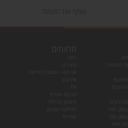
שתף את העמוד
תחומים
שב
נוער
ת המועצה
צעירים
אפ 60+ הכוונה בפרישה
כתובות
וותיקים
ידעונים
זית
תרבות אזורית
ות וחגים
ביטחון קהילתי
עמק חפר
מחלקת ישובים
עמק חפר
ספריות
מק חפר