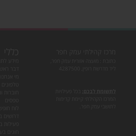
כללי
מרכז קהילתי עמק חפר
מידע לתו
כתובת
מועצה אזורית עמק חפר,
ליד מדרשת רופין, 4287500
דבר ראש
מי אנחנו
טלפונים ו
לתשומת לבכם:
בכל פעילויות
חוברות ומ
המרכז הקהילתי קיימת קדימות
טפסים
לתושבי עמק חפר.
לוח חופש
דרושים ב
פעילות ב
חוגים בע