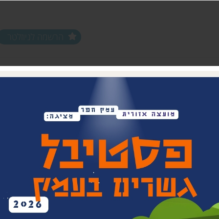
הרשמה לניוזלטר
ים ופעילויות
שלוחות
מחלקות
שלוחת צפון חפר
נוער עמק חפר
שלוחת מרכז חפר
צעירים (18-35)
שלוחת שפלת חפר
אפ 60+ הכוונה לפנסיה
שלוחת חוף חפר
וותיקים עמק ח
בת חפר
זית
ביטחון קהילתי 
תרבות אזורית
בית העם המחו
ויתקין
בית הראשונים