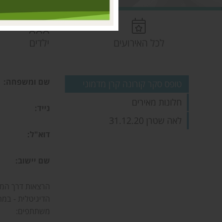
לכל האירועים
ילדים
שם ומשפחה
:
טופס סקר קורונה קרן מדמוני
חלונות מאירים
נייד
:
לאה שטרן 31.12.20
דוא"ל
:
שם יישוב
:
הרצאות דרך המ
הדיגיטלית - במה
משתתפים
: