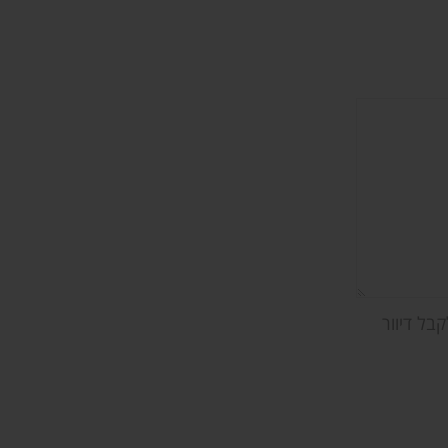
בל דיוור