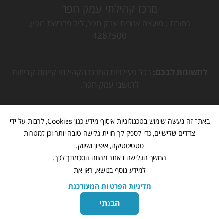
מרכז קהילתי עמק חפר
כתובת
מועצה אזורית עמק חפר, ליד מדרשת רופין,
4287500
לתשומת לבכם:
בכל פעילויות המרכז הקהילתי קיימת קדימות
לתושבי עמק חפר.
באתר זה נעשה שימוש בטכנולוגיות איסוף מידע כגון Cookies, לרבות על ידי
צדדים שלישיים, כדי לספק לך חווית גלישה טובה יותר וכן למטרות
סטטיסטיקה, איפיון ושיווק.
המשך הגלישה באתר מהווה הסכמתך לכך.
למידע נוסף בנושא, ראו את
מדיניות הפרטיות המעודכנת
מתנ"ס עמק חפר
www.mk-hefer.org.il
©
כל הזכויות שמורות
הבנתי
בניית אתרים