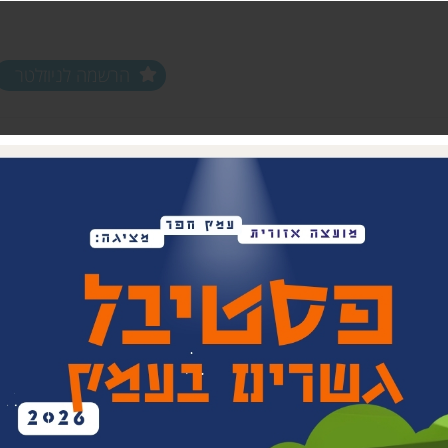
הרשמה לניוזלטר
ים ופעילויות
שלוחות
מחלקות
שלוחת צפון חפר
נוער עמק חפר
שלוחת מרכז חפר
צעירים (18-35)
שלוחת שפלת חפר
אפ 60+ הכוונה לפנסיה
שלוחת חוף חפר
וותיקים עמק ח
בת חפר
זית
ביטחון קהילתי 
תרבות אזורית
בית העם המחו
ויתקין
בית הראשונים