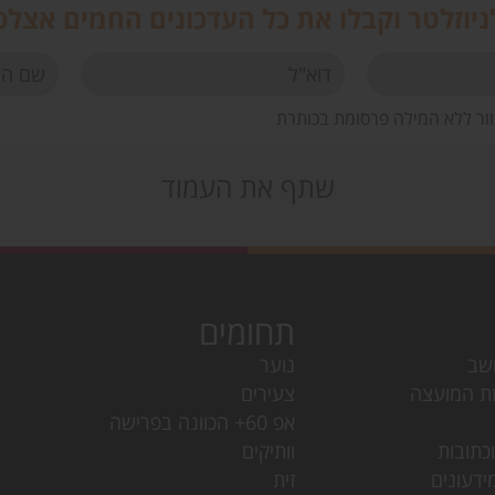
יוזלטר וקבלו את כל העדכונים החמים אצלכ
וור ללא המילה פרסומת בכותרת
שתף את העמוד
תחומים
שב
נוער
ת המועצה
צעירים
אפ 60+ הכוונה בפרישה
כתובות
וותיקים
ידעונים
זית