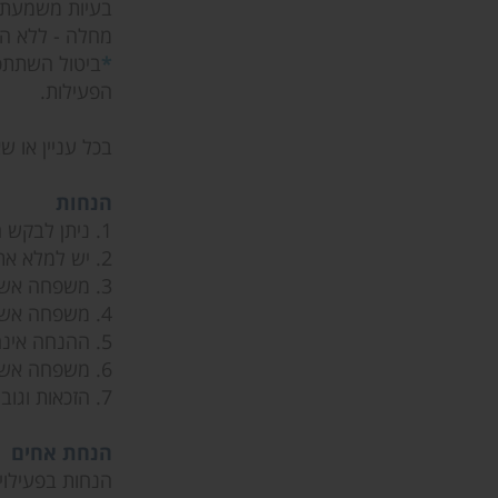
בעיות משמעת - 
מחלה - ללא הח
*
הפעילות.
בכל עניין או 
הנחות
1. ניתן לבקש הנחה שנתית / חד פעמית.
2. יש למלא את הטופס
3. משפחה אשר מאושרת לה הנחה ע"י הרווחה תאושר ההנחה באופן אוטומטי וההנחה תינתן ע"י מחלקת הנוער.
4. משפחה אשר לא מוכרת ע"י אגף הרווחה ואושרה לה הנחה: סכום ההנחה יחולק בין היישוב למחלקת הנוער.
5. ההנחה אינה יורדת באתר בעת הרישום. ההנחה ניתנת באופן רטרואקטיבי לאחר הפעולה כזיכוי כספי, בהקדם האפשרי.
6. משפחה אשר מעוניינת בסבסוד לפעילות תשלח
7. הזכאות וגובה ההנחה נקבעת בהתאם לקריטריונים אשר נקבעו על ידי ועדת ההנחות של המרכז הקהילתי.
הנחת אחים
הנחות בפעילוי