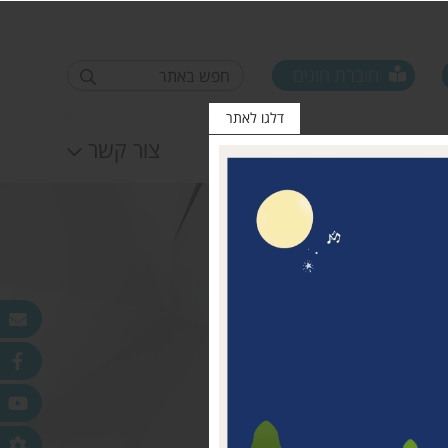
חוברת חוגים
דלגו לאתר
לוח אירועים
צור קשר
פורום ראשי ישובים
טופס סקר קורונה קרן
25.11.2020
מדמוני
חלונות מאירים
לאה שטרן 31.12.20
פר
ורלב"ד
דש בכפר
 עמק חפר