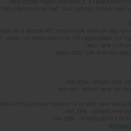
יין לשלם במזומן / צ`ק יתאם הגעה למשרדי מחלקת הנוער.
הרשמה מאוחרת במחלקת הנוער, לאחר סגירת ההרשמה באתר, תתב
חזר כספי- יש לשמור את החשבונית. ללא אסמכתא זו- לא יאושר ה
בל דרך הטופס המקוון בלבד. פנייה שלא תיעשה דרך הטופס - ל
יש לצרף אישור רפואי.
בקשה הוא על פי מועד קבלת הטופס.
14 ימים אחרי ההודעה (במידה ולא יסופק האישור הנדרש לא יוחזר התשלום):
חניך הרשום לפעילות - 50% החזר.
 הפעילות