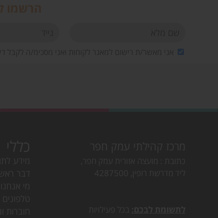
הרשמו לנ
אני מאשר/ת רישום למאגר לקוחות ואני מסכימ/ה לקבל די
כללי
מרכז קהילתי עמק חפר
מידע לתו
כתובת
מועצה אזורית עמק חפר,
ליד מדרשת רופין, 4287500
דבר ראש
מי אנחנו
טלפונים ו
לתשומת לבכם:
בכל פעילויות
חוברות ומ