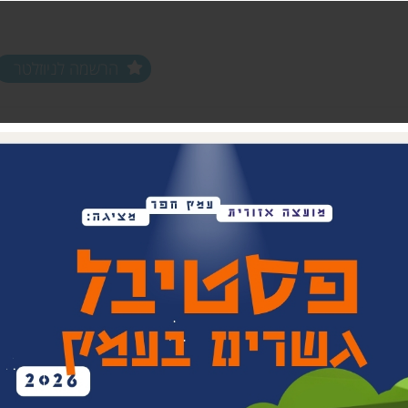
הרשמה לניוזלטר
ים ופעילויות
שלוחות
מחלקות
שלוחת צפון חפר
נוער עמק חפר
שלוחת מרכז חפר
צעירים (18-35)
שלוחת שפלת חפר
אפ 60+ הכוונה לפנסיה
שלוחת חוף חפר
וותיקים עמק ח
בת חפר
זית
ביטחון קהילתי 
תרבות אזורית
בית העם המחו
ויתקין
בית הראשונים