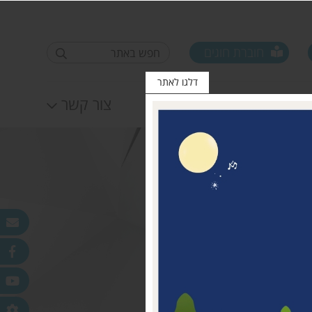
חוברת חוגים
דלגו לאתר
לוח אירועים
צור קשר
פורום ראשי ישובים
טופס סקר קורונה קרן
25.11.2020
מדמוני
חלונות מאירים
לאה שטרן 31.12.20
פר
ורלב"ד
דש בכפר
 עמק חפר