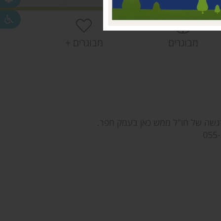
חפר
חפר
מבוגרים
מבוגרים +
ית
רגשה של חו"ל ממש כאן בעמק חפר.