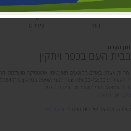
פעוטונים עמק 
צהרונים עמק 
מחלקת ישובים
נוער
צעירים
הספרייה האזור
זמן הקרוב
בבית העם בכפר ויתקין
החיות אצלנו באולם המופעים האינטימי, אקוסטיקה מושלמת וה
ה לפני הופעה בטלפון: 055-3184915
ת בוואטצאפ נא להשאיר שם ומספר טלפון.
bvitkin@hefer
בוצת
הוואטסאפ
של בית העם
לחצו כאן >>