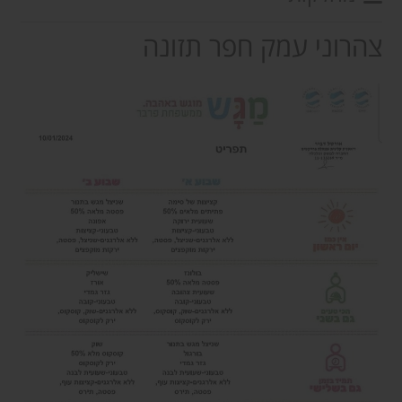
צהרוני עמק חפר תזונה