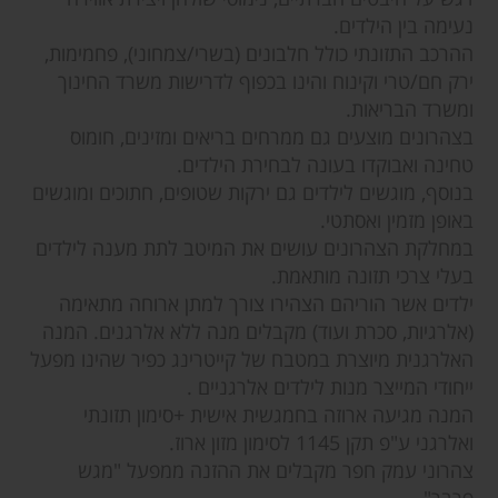
נעימה בין הילדים.
ההרכב התזונתי כולל חלבונים (בשרי/צמחוני), פחמימות,
ירק חם/טרי וקינוח והינו בכפוף לדרישות משרד החינוך
ומשרד הבריאות.
בצהרונים מוצעים גם ממרחים בריאים ומזינים, חומוס
טחינה ואבוקדו בעונה לבחירת הילדים.
בנוסף, מוגשים לילדים גם ירקות שטופים, חתוכים ומוגשים
באופן מזמין ואסתטי.
במחלקת הצהרונים עושים את המיטב לתת מענה לילדים
בעלי צרכי תזונה מותאמת.
ילדים אשר הוריהם הצהירו צורך למתן ארוחה מתאימה
(אלרגיות, סכרת ועוד) מקבלים מנה ללא אלרגנים. המנה
האלרגנית מיוצרת במטבח של קייטרינג כפיר שהינו מפעל
ייחודי המייצר מנות לילדים אלרגניים .
המנה מגיעה ארוזה בחמגשית אישית +סימון תזונתי
ואלרגני ע"פ תקן 1145 לסימון מזון ארוז.
צהרוני עמק חפר מקבלים את ההזנה ממפעל "מגש