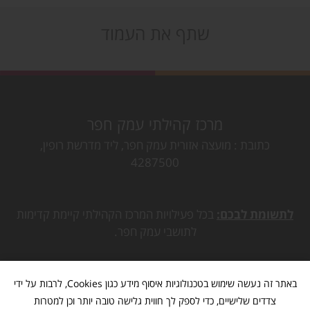
שתף את העמוד
מרכז קהילתי עמק חפר
כתובת
מועצה אזורית עמק חפר, ליד מדרשת רופין,
4287500
לתשומת לבכם:
בכל פעילויות המרכז הקהילתי קיימת קדימות
לתושבי עמק חפר.
באתר זה נעשה שימוש בטכנולוגיות איסוף מידע כגון Cookies, לרבות על ידי
צדדים שלישיים, כדי לספק לך חווית גלישה טובה יותר וכן למטרות