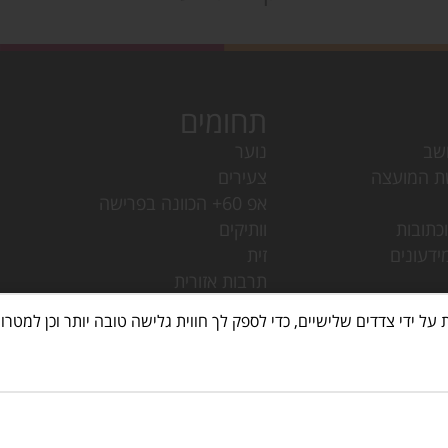
תחומים
שב
נוער
ת המועצה
צעירים
אפ 60+ הכוונה בפרישה
כתובות
וותיקים
ידעונים
זית
תרבות אזורית
ות וחגים
ביטחון קהילתי
עמק חפר
מחלקת ישובים
עמק חפר
ספריות
מק חפר
ישות
ר