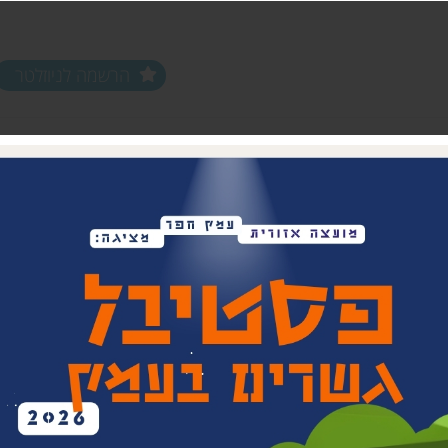
הרשמה לניוזלטר
ים ופעילויות
שלוחות
מחלקות
שלוחת צפון חפר
נוער עמק חפר
שלוחת מרכז חפר
צעירים (18-35)
שלוחת שפלת חפר
אפ 60+ הכוונה לפנסיה
שלוחת חוף חפר
וותיקים עמק ח
בת חפר
זית
ביטחון קהילתי 
תרבות אזורית
בית העם המחו
ויתקין
בית הראשונים