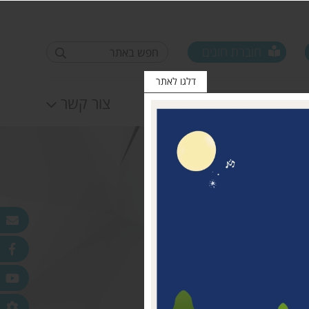
חוברת חוגים
דלגו לאתר
לוח אירועים
צור קשר
פורום ראשי ישובים
טופס סקר קורונה קרן
25.11.2020
מדמוני
חלונות מאירים
לאה שטרן 31.12.20
פר
ורלב"ד
דש בכפר
 עמק חפר