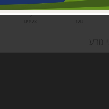
פעוטונים עמק 
צהרונים עמק 
מחלקת ישובים
נוער
צעירים
הספרייה האזור
 מדע