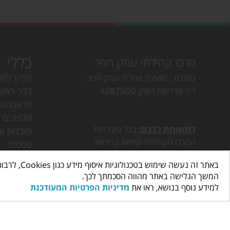
כללי
מרכז קהילתי עמק חפר
מידע לתו
כתובת
מועצה אזורית עמק חפר,
ליד מדרשת רופין, 4287500
דבר ראש
מי אנחנו
טלפונים ו
לתשומת לבכם:
בכל פעילויות
חוברות ומ
המרכז הקהילתי קיימת קדימות
טפסים
לתושבי עמק חפר.
לוח חופש
באתר זה נעשה שימוש בטכנולוגיות איסוף מידע כגון Cookies, לרבות על ידי צדדים שלישיים, כדי לספק לך חווית גלישה טובה יותר וכן למטרות סטטיסטיקה, איפיון ושיווק.
דרושים ב
המשך הגלישה באתר מהווה הסכמתך לכך.
פעילות ב
למידע נוסף בנושא, ראו את
מדיניות הפרטיות המעודכנת
חוגים בע
הצהרת נג
תקנון את