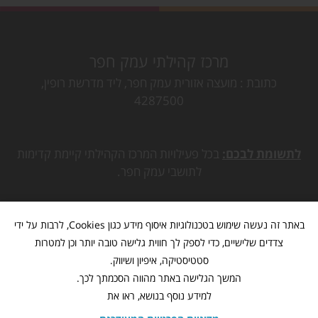
מרכז קהילתי עמק חפר
כתובת
מועצה אזורית עמק חפר, ליד מדרשת רופין,
4287500
לתשומת לבכם:
בכל פעילויות המרכז הקהילתי קיימת קדימות
לתושבי עמק חפר.
באתר זה נעשה שימוש בטכנולוגיות איסוף מידע כגון Cookies, לרבות על ידי
צדדים שלישיים, כדי לספק לך חווית גלישה טובה יותר וכן למטרות
סטטיסטיקה, איפיון ושיווק.
המשך הגלישה באתר מהווה הסכמתך לכך.
למידע נוסף בנושא, ראו את