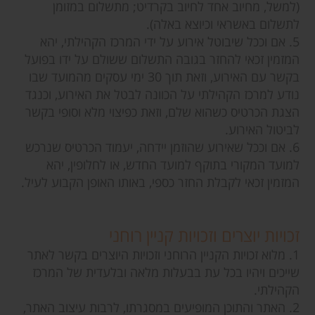
(למשל, מחיוב אחד לחיוב בקרדיט; מתשלום במזומן
לתשלום באשראי וכיוצא באלה).
5. אם וככל שיבוטל אירוע על ידי המרכז הקהילתי, יהא
המזמין זכאי להחזר בגובה התשלום ששולם על ידו בפועל
בקשר עם האירוע, וזאת תוך 30 ימי עסקים מהמועד שבו
נודע למרכז הקהילתי על הכוונה לבטל את האירוע, וכנגד
הצגת הכרטיס כשהוא שלם, וזאת כפיצוי מלא וסופי בקשר
לביטול האירוע.
6. אם וככל שאירוע שהוזמן יידחה, יעמוד הכרטיס שנרכש
למועד המקורי בתוקף למועד החדש, או לחלופין, יהא
המזמין זכאי לקבלת החזר כספי, באותו האופן הקבוע לעיל.
זכויות יוצרים וזכויות קניין רוחני
1. מלוא זכויות הקניין הרוחני וזכויות היוצרים בקשר לאתר
שייכים ויהיו בכל עת בבעלות מלאה ובלעדית של המרכז
הקהילתי.
2. האתר והתוכן המופיעים במסגרתו, לרבות עיצוב האתר,