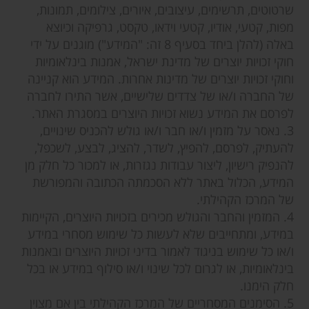
שרטוטים, תרשימים, עיצובים, איורים, צילומים, תמונות,
מפות, קטעי, אודיו, קטעי וידאו, טקסט, גרפיקה וכיוצא
באלה (להלן ביחד בסעיף 8 זה: "המידע") מוגנים על ידי
חוקי זכויות יוצרים של מדינת ישראל, אמנות בינלאומיות
וחוקי זכויות יוצרים של מדינות אחרות. המידע הוא קניינה
של החברה ו/או של צדדים שלישיים, אשר התירו לחברה
לפרסם את המידע נשוא זכויות היוצרים במסגרת האתר.
3. נאסר על מזמין ו/או חבר ו/או גולש להכניס שינויים,
להעתיק, לפרסם, להפיץ, לשדר, להציג, לבצע, לשכפל,
להנפיק רישיון, ליצור עבודות נגזרות, או למכור כל חלק מן
המידע, הכלול באתר ללא הסכמתה הכתובה והמפורשת
של המרכז הקהילתי.
4. המזמין והחבר והגולש מכירים בזכויות היוצרים, הקיימות
במידע, ומתחייבים שלא לעשות כל שימוש מסחרי במידע
ו/או כל שימוש בניגוד לאמור בדיני זכויות היוצרים ובאמנות
בינלאומיות, או לגרום לכל שינוי ו/או סילוף במידע או בכל
חלק הימנו.
5. הסימנים המסחריים של המרכז הקהילתי בין אם מצוין