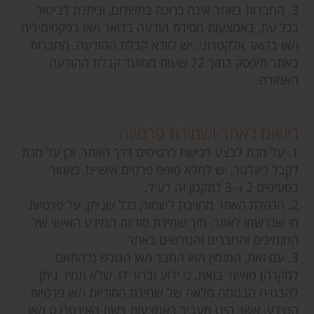
3. החברות באתר אינה כרוכה בתשלום, וניתנת לביטול
בכל עת, באמצעות מסירת הודעה בדואר ו/או בפקסימיליה
ו/או בדואר אלקטרוני. יש לוודא קבלת ההודעה. החברות
באתר תיפסק בתוך 72 שעות ממועד קבלת ההודעה
האמורה.
רישום לאתר ושמירת פרטיות
1. על מנת לבצע רכישת כרטיסים דרך האתר, וכן על מנת
לקבל ניוזלטר, יש למלא טופס פרטים אישיים, כאמור
בסעיפים 2 ו- 3 לתקנון זה לעיל.
2. הנהלת האתר מחויבת לשמור, ככל שניתן, על פרטיות
מי שנרשמו לאתר, תוך שמירת סודיות המידע האישי של
המזמינים והחברים והגולשים באתר.
3. עם זאת, המזמין ו/או החבר ו/או הגולש (בהתאם
למקרה) מאשר בזאת, כי ידוע וברור לו, שלא תמיד ניתן
להבטיח הבטחה מלאה של שמירת הסודיות ו/או פרטיות
המידע, אשר הינו מעביר באמצעות רשת האינטרנט ו/או