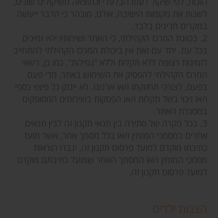
הזכות, לפי שיקול דעתו הבלעדי וכתוצאה משיקולים שונים,
לשנות את מקומות הישיבה, אולם, מובהר כי הדבר ייעשה
במקרים חריגים בלבד.
2. בכוונת המרכז הקהילתי, כי האתר ושירותיו יהיו זמינים
בכל עת. יחד עם זאת אין ביכולת המרכז הקהילתי להתחייב
לזמינות רצופה ללא תקלות וללא "נפילות". כמו כן, רשאי
המרכז הקהילתי להפסיק את השימוש באתר, מדי פעם
בפעם, לצורכי תחזוקתו ו/או ארגונו. לא יינתן כל פיצוי כספי
ו/או זיכוי בשל תקלות ו/או הפסקות בשירותים המסופקים
במסגרת האתר.
3. בכל מקרה של סתירה בין תנאי תקנון זה לבין תנאים
אחרים במסמכי המזמין ו/או בכל מסמך אחר, אשר מועד
כתיבתו מוקדם למועד פרסום תקנון זה, יגברו הוראות
מסמכי המזמין ו/או המסמך האחר שמועד כתיבתם מוקדם
למועד פרסום תקנון זה.
הצגות ילדים