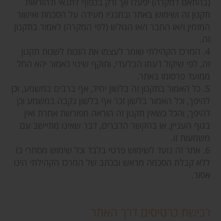
(בהתאם למקרה) יפעלו אך ורק בכפוף לתנאי ולהוראות
תקנון זה ושימוש באתר ובתכניו מעידה על הסכמת ואישור
המזמין ו/או החבר ו/או הגולש (לפי המקרה) לאמור בתקנון
זה.
4. המרכז הקהילתי שומר לעצמו את הזכות לשנות תקנון
זה, לפי שיקול דעתו הבלעדי, ותוקף שינוי כאמור יהא החל
ממועד פרסומו באתר.
5. כל האמור בתקנון זה בלשון יחיד, אף ברבים במשמע, וכן
להיפך, וכל האמור בלשון זכר אף בלשון נקבה במשמע וכן
להיפך, והכל כשאין תקנון זה הוראה מפורשת אחרת ואין
בגוף העניין, או בהקשר הדברים, דבר שאינו מתיישב עם
משמעות זו.
6. אתר זה נועד לשימוש פרטי בלבד וכל שימוש מסחרי בו
ללא קבלת הסכמה מראש ובכתב של המרכז הקהילתי הינו
אסור.
רכישת כרטיסים דרך האתר