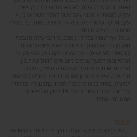
האתר, והמרכז הקהילתי לא יהא אחראי לכל נזק, ישיר,
עקיף, תוצאתי או אגבי עקב גישה לאתר והשימוש בו, או
עקב מניעה כלשהי מהגישה או השימוש באתר, בין בעילה
חוזית ובין בעילה נזיקית.
5. על אף האמור בכל דין מוסכם, כי לגבי עילה הנובעת
מתקנון זה ו/או ממתן השירותים ו/או רכישת המוצרים
(כרטיסים לאירועים) מאת המרכז הקהילתי, תהא תקופת
ההתיישנות למשך שנתיים מיום סיום ההתקשרות בין
הצדדים, או מיום שנתגלתה עילת התביעה, כמוקדם
מביניהם. שימוש המזמין ו/או החבר ו/או הגולש (בהתאם
למקרה) באתר כמוה כהסכמה לאמור בתקנון זה וכחתימה
על חוזה נפרד, כאמור בסעיף 19 לחוק ההתיישנות
התשי"ח - 1958.
שונות
1. שינוי מקומות ישיבה- המרכז הקהילתי שומר לעצמו את