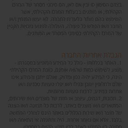
בצדם הסימון © ובין אם לאו, הם סימני מסחר של המרכז
הקהילתי, או מותגים בבעלות המרכז הקהילתי, אשר
השימוש בהם מותר בלעדית לחברה. לא יעשו המזמין ו/או
החבר ו/או הגולש כל פעולה, העלולה לפגוע בזכויות הקניין
של המרכז הקהילתי בסימני המסחר או המותגים.
הגבלת אחריות החברה
1. האתר בכללותו - כולל כל המידע המופיע במסגרתו -
מוצע לשימוש כמות שהוא/ אומנם, כוונת המרכז הקהילתי
הינה, כי המידע יהיה נכון ומדויק, ואולם ייתכן והמידע אינו
שלם ולחלופין ייתכן ונפלו ו/או יפלו טעויות טכניות ו/או
אחרות במידע, לרבות טעויות מהותיות.
2. תכונות, דגמים, עיצוב או חזות של מוצרים ו/או שירותים,
המתוארים ו/או מוצגים באתר, לרבות כל תמונה ו/או הצגה
של מוצר ו/או שירות הכלולים באתר הינם לצורכי המחשה
בלבד, אלא אם נאמר אחרת. היה ותתגלה אי התאמה ו/או
סתירה בין המידע באתר לבין מידע הקיים במסמכיו