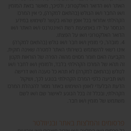
האתר ו/או הדואר האלקטרוני, ולפיכך, מאשר בזאת המזמין
ו/או החבר ו/או הגולש (בהתאם למקרה), כי אין המרכז
הקהילתי אחראי בכל אופן שהוא בקשר לשימוש במידע
הנמסר על ידו באמצעות רשת האינטרנט ו/או האתר ו/או
הדואר האלקטרוני ו/או על הפצתו.
4. מובהר, כי מזמין ו/או חבר ו/או גולש (בהתאם למקרה)
אינו רשאי להשתמש בשירותי האתר למטרה שאינה חוקית.
הקביעה האם חומר מסוים מהווה הפרה של הוראות תקנון
זה תהא של המרכז הקהילתי בלבד, ולמזמין ו/או לחבר ו/או
לגולש (בהתאם למקרה) לא תהא כל טענה ו/או דרישה
ו/או תביעה כלפי המרכז הקהילתי בנוגע לכך, ושיקול
הדעת הבלעדי לאופן השימוש באתר מסור להנהלת המרכז
הקהילתי, ובכלל זה בכל הנוגע לאישור שם ו/או לשם
משתמש של מזמין ו/או חבר.
פרסומים והמלצות באתר ובניוזלטר
כל פרסום ו/או המלצה ו/או אזכור מוצרים ו/או אירועים,