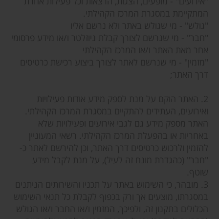
"אירועים" - מופעים, הצגות, הרצאות וכל פעילות אחרת
המתקיימת במסגרת המרכז הקהילתי.
"גולש" - מי שגולש באתר ולא נרשם אליו
"חבר" - מי שנרשם לצורך קבלת ניוזלטר ו/או מידע פרסומי
אחר מאת האתר ו/או המרכז הקהילתי
"מזמין" - מי שנרשם לאתר לצורך ביצוע רכישת כרטיסים
דרך האתר;
2. האתר הוקם על מנת לספק מידע אודות פעילויות
ואירועים, העתידים להתקיים במסגרת המרכז הקהילתי.
האתר מספק מידע גם לגבי אירועים ופעילויות שלא
באחריות או בהפעלת המרכז הקהילתי. רשאי המעוניין
להזמין ולרכוש כרטיסים דרך האתר, וכן להירשם לאתר כ-
"חבר" (כהגדרת מונח זה לעיל), על מנת לקבל מידע
שוטף.
3. מובהר, כי השימוש באתר על תכניו והשירותים הניתנים
במסגרתו, מוצעים אך ורק בכפוף לקבלת כל תנאי השימוש
הכלולים בתקנון זה, ולפיכך, המזמין ו/או החבר ו/או הגולש