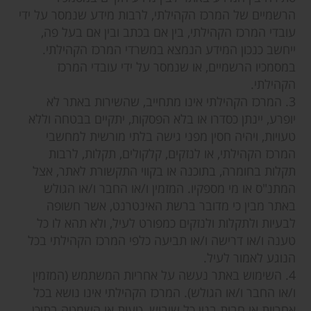
הרשמיים של המרכז הקהילתי, לרבות מידע שנמסר על ידי
עובדי המרכז הקהילתי, בין אם בכתב ובין אם בעל פה,
ייחשב כנכון המידע הנמצא במשרדי המרכז הקהילתי.
במסמכיו הרשמיים, או שנמסר על ידי עובדי המרכז
הקהילתי.
3. המרכז הקהילתי אינו מתחייב, שהשירות באתר לא
יופרע, יינתן כסדרו או בלא הפסקות, יתקיים בבטחה וללא
טעויות, ויהיה חסין מפני גישה בלתי מורשית למחשבי
המרכז הקהילתי, או לנזקים, קלקולים, תקלות, לרבות
תקלות בחומרה, בתוכנה או בקווי התקשורת לאתר, אצל
המתנ"ס או מי מספקיו. המזמין ו/או החבר ו/או הגולש
באתר מבין כי מדובר ברשת האינטרנט, אשר חשופה
לבעיות ולתקלות ולנזקים כמפורט לעיל, ולא תהא לו כל
טענה ו/או דרישה ו/או תביעה כלפי המרכז הקהילתי בכל
הנוגע לאמור לעיל.
4. השימוש באתר נעשה על אחריות המשתמש (המזמין
ו/או החבר ו/או הגולש). המרכז הקהילתי אינו נושא בכל
אחריות או חבות בגין כל שיבוש, טעות או השמטה בתוכן