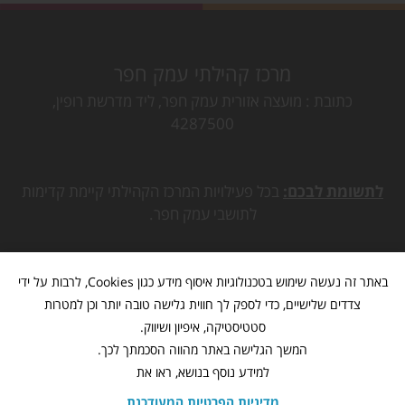
מרכז קהילתי עמק חפר
כתובת
מועצה אזורית עמק חפר, ליד מדרשת רופין,
4287500
לתשומת לבכם:
בכל פעילויות המרכז הקהילתי קיימת קדימות
לתושבי עמק חפר.
באתר זה נעשה שימוש בטכנולוגיות איסוף מידע כגון Cookies, לרבות על ידי
צדדים שלישיים, כדי לספק לך חווית גלישה טובה יותר וכן למטרות
סטטיסטיקה, איפיון ושיווק.
המשך הגלישה באתר מהווה הסכמתך לכך.
למידע נוסף בנושא, ראו את
מדיניות הפרטיות המעודכנת