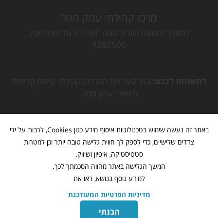
מרכז קהילתי עמק חפר
כתובת
מועצה אזורית עמק חפר, ליד מדרשת רופין,
4287500
לתשומת לבכם:
בכל פעילויות המרכז הקהילתי קיימת קדימות
לתושבי עמק חפר.
באתר זה נעשה שימוש בטכנולוגיות איסוף מידע כגון Cookies, לרבות על ידי
צדדים שלישיים, כדי לספק לך חווית גלישה טובה יותר וכן למטרות
סטטיסטיקה, איפיון ושיווק.
המשך הגלישה באתר מהווה הסכמתך לכך.
למידע נוסף בנושא, ראו את
מדיניות הפרטיות המעודכנת
מתנ"ס עמק חפר
www.mk-hefer.org.il
©
כל הזכויות שמורות
הבנתי
בניית אתרים