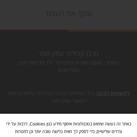
שתף את העמוד
מרכז קהילתי עמק חפר
כתובת
מועצה אזורית עמק חפר, ליד מדרשת רופין,
4287500
לתשומת לבכם:
בכל פעילויות המרכז הקהילתי קיימת קדימות
לתושבי עמק חפר.
באתר זה נעשה שימוש בטכנולוגיות איסוף מידע כגון Cookies, לרבות על ידי
צדדים שלישיים, כדי לספק לך חווית גלישה טובה יותר וכן למטרות