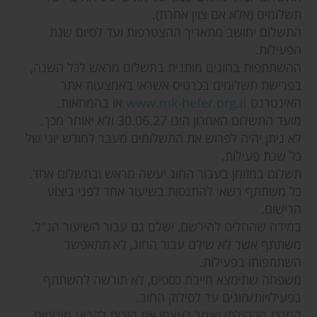
תשלומים (אלא אם צוין אחרת).
התשלום יחושב מתאריך ההצטרפות ועד לסיום שנת
הפעילות.
ההשתתפות בחוגים מותנית בתשלום מראש לכל השנה,
בפרישת תשלומים בכרטיס אשראי באמצעות אתר
האינטרנט
www.mk-hefer.org.il
או בהמחאות.
מועד התשלום האחרון הינו 30.06.27 ולא יאוחר מכך.
לא ניתן יהיה לפרוש את התשלומים מעבר לחודש יוני של
כל שנת פעילות.
תשלום במזומן בעבור החוג יעשה מראש ובתשלום אחד.
כל משתתף רשאי להתנסות בשיעור אחד לפני ביצוע
הרישום.
במידה שהחליט להירשם, ישלם גם עבור השיעור הנ"ל.
משתתף אשר לא שילם עבור החוג, לא תתאפשר
השתתפותו בפעילות.
משפחה שתימצא חייבת כספים, לא תורשה להשתתף
בפעילויות/חוגים עד לסילוק החוב.
המרכז הקהילתי שומר לעצמו את הזכות לקבוע מינימום