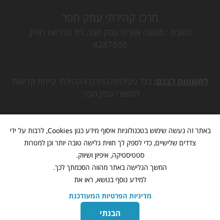
מרכז קהילתי עמק חפר
כתובת
מועצה אזורית עמק חפר, ליד מדרשת רופין,
4287500
לתשומת לבכם:
בכל פעילויות המרכז הקהילתי קיימת קדימות
לתושבי עמק חפר.
באתר זה נעשה שימוש בטכנולוגיות איסוף מידע כגון Cookies, לרבות על ידי
צדדים שלישיים, כדי לספק לך חווית גלישה טובה יותר וכן למטרות
סטטיסטיקה, איפיון ושיווק.
המשך הגלישה באתר מהווה הסכמתך לכך.
למידע נוסף בנושא, ראו את
מדיניות הפרטיות המעודכנת
מתנ"ס עמק חפר
www.mk-hefer.org.il
©
כל הזכויות שמורות
הבנתי
בניית אתרים