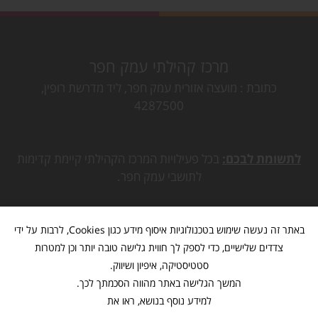
מרכז קהילתי עמק חפר
כתובת
מועצה אזורית עמק חפר, ליד מדרשת רופין,
4287500
לתשומת לבכם:
בכל פעילויות המרכז הקהילתי קיימת קדימות
לתושבי עמק חפר.
באתר זה נעשה שימוש בטכנולוגיות איסוף מידע כגון Cookies, לרבות על ידי
צדדים שלישיים, כדי לספק לך חווית גלישה טובה יותר וכן למטרות
סטטיסטיקה, איפיון ושיווק.
המשך הגלישה באתר מהווה הסכמתך לכך.
למידע נוסף בנושא, ראו את