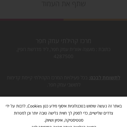
שתף את העמוד
מרכז קהילתי עמק חפר
כתובת
מועצה אזורית עמק חפר, ליד מדרשת רופין,
4287500
לתשומת לבכם:
בכל פעילויות המרכז הקהילתי קיימת קדימות
לתושבי עמק חפר.
באתר זה נעשה שימוש בטכנולוגיות איסוף מידע כגון Cookies, לרבות על ידי
צדדים שלישיים, כדי לספק לך חווית גלישה טובה יותר וכן למטרות
סטטיסטיקה, איפיון ושיווק.