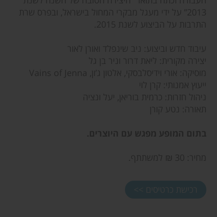
העבודה זכתה בתואר “היצירה הטובה של השנה לשנת
2013” על ידי מעגל מבקרי המחול בישראל, ובפרס שרת
התרבות על הביצוע לשנת 2015.
עיבוד חדש וביצוע: ניב שינפלד ואורן לאור
יצירה מקורית: ליאת דרור וניר בן גל
מוסיקה: אורי וידיסלבסקי, אלטון ג’ון, Vains of Jenna
ייעוץ אמנותי: קרן לוי
ניהול חזרות: כרמית בוריאן, יעל ונציה
תאורה: נטע קורן
בתום המופע מפגש עם היוצרים.
מחיר: 30 ₪ למשתתף.
רכישת כרטיסים >>