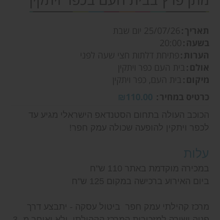
תאריך
25/07/26
יום שבת
בשעה
20:00
הערות
פתיחת דלתות חצי שעה לפני
אולם
בית העם כפר ויתקין
מיקום
בית העם, כפר ויתקין
כרטיס במחיר
₪110.00
הכוכב העולה בתחום הסטנדאפ הישראלי מגיע עד
לכפר ויתקין להופעה שכולה עמק חפר!
עלות
במכירה מוקדמת באתר 110 ש"ח
ביום האירוע ברכישה במקום 125 ש"ח
מרכז קהילתי עמק חפר ביטול עסקה - יתבצע דרך
פניה ישירה למזכירות המרכז הקהילתי, ולא יאוחר מ- 3