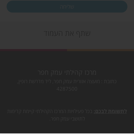
שתף את העמוד
מרכז קהילתי עמק חפר
כתובת
מועצה אזורית עמק חפר, ליד מדרשת רופין,
4287500
לתשומת לבכם:
בכל פעילויות המרכז הקהילתי קיימת קדימות
לתושבי עמק חפר.