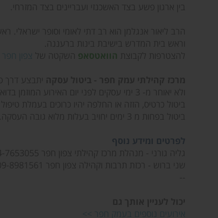
בין ארגון פשע בצד האשכנזי ועבריינים בצד המזרחי.
הרב ליאור אנגלמן הוא רב דתי לאומי וסופר ישראלי. 
וראש בית המדרש בישיבת בינות ברעננה.
להצטרפות לקבוצת
הוואטסאפ
השקטה של
צפון חפר 
מרכז קהילתי עמק חפר - ביטול עסקה
יתבצע דרך פנ
ולא יאוחר מ- 3 ימי עסקים לפני יום האירוע המוזמן בדוא"ל
ביטול כרטיס, הזזה או החלפה יהיו כרוכים בעמלת טיפול בסך 5% מערך ה
ביטול בפחות מ 3 ימים יחויב בעלות מלוא גובה העסקה.
לפרטים ומידע נוסף
גליה גורני - מנהלת מרכז קהילתי צפון חפר 074-7653055
שני ברוש - רכזת תרבות וקהילה צפון חפר 09-8981561
--
יכול לעניין אותך גם
אירועים נוספים בעמק חפר >>