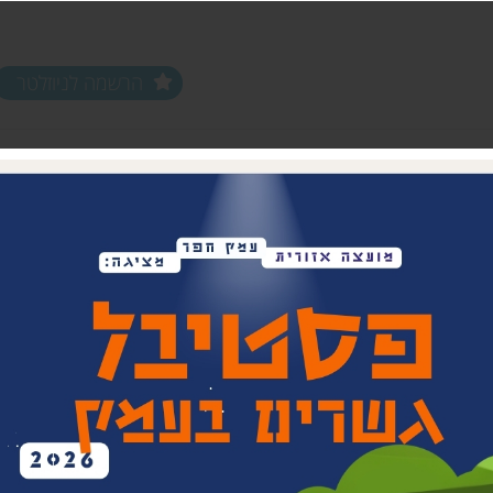
הרשמה לניוזלטר
ים ופעילויות
שלוחות
מחלקות
שלוחת צפון חפר
נוער עמק חפר
שלוחת מרכז חפר
צעירים (18-35)
שלוחת שפלת חפר
אפ 60+ הכוונה לפנסיה
שלוחת חוף חפר
וותיקים עמק ח
בת חפר
זית
ביטחון קהילתי 
תרבות אזורית
בית העם המחו
ויתקין