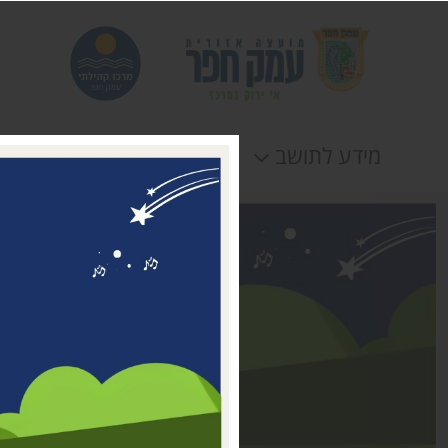
מידע לתושב
חוגים
אירוע
דבר ראשת המועצה
מי אנחנו
דרושים במרכז קהילתי עמק
חפר
טלפונים וכתובות
תקנונים וטפסים
לוח חופשות
הצהרת נגישות
תנאי שימוש ומדיניות
פרטיות