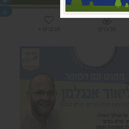
 עמק חפר
חפר
חפר
מבוגרים
מבוגרים +
ית