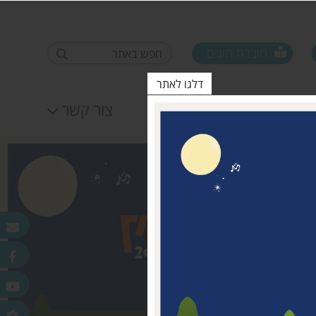
חוברת חוגים
דלגו לאתר
לוח אירועים
צור קשר
פורום ראשי ישובים
טופס סקר קורונה קרן
25.11.2020
מדמוני
חלונות מאירים
לאה שטרן 31.12.20
פר
ורלב"ד
דש בכפר