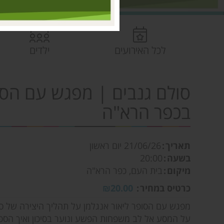
לכל האירועים
ילדים
סולם גנבים | מפגש עם הסופ
בכפר הרא"ה
תאריך
21/06/26
יום ראשון
בשעה
20:00
מיקום
בית העם, כפר הרא"ה
כרטיס במחיר
₪20.00
מפגש עם הסופר ליאור אנגלמן על תהליך היצירה של ס
על המסע אל לב משפחות הפשע ונוער בסיכון ואיך הספר