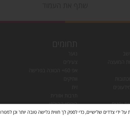
שתף את העמוד
תחומים
שב
נוער
ת המועצה
צעירים
אפ 60+ הכוונה בפרישה
כתובות
וותיקים
ידעונים
זית
תרבות אזורית
ות וחגים
ביטחון קהילתי
עמק חפר
מחלקת ישובים
עמק חפר
ספריות
מק חפר