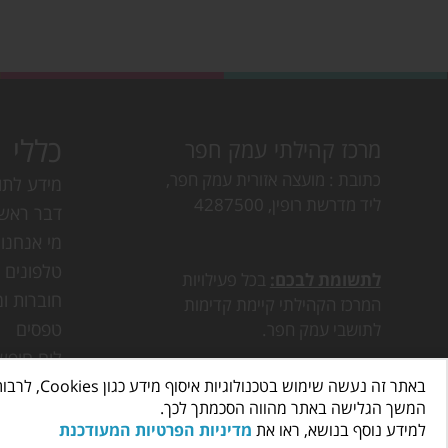
כללי
מרכז קהילתי עמק חפר
כתובת
מועצה אזורית עמק חפר,
מידע לתו
ליד מדרשת רופין, 4287500
דבר ראש
מי אנחנו
טלפונים ו
לתשומת לבכם:
בכל פעילויות
חוברות ומ
המרכז הקהילתי קיימת קדימות
טפסים
לתושבי עמק חפר.
לוח חופש
באתר זה נעשה שימוש בטכנולוגיות איסוף מידע כגון Cookies, לרבות על ידי צדדים שלישיים, כדי לספק לך חווית גלישה טובה יותר וכן למטרות סטטיסטיקה, איפיון ושיווק.
דרושים ב
המשך הגלישה באתר מהווה הסכמתך לכך.
פעילות ב
למידע נוסף בנושא, ראו את
מדיניות הפרטיות המעודכנת
חוגים בע