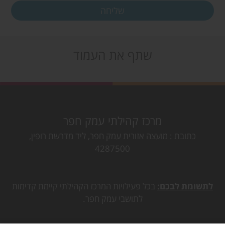
שתף את העמוד
מרכז קהילתי עמק חפר
כתובת
מועצה אזורית עמק חפר, ליד מדרשת רופין,
4287500
לתשומת לבכם:
בכל פעילויות המרכז הקהילתי קיימת קדימות
לתושבי עמק חפר.