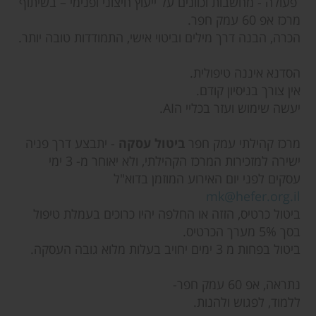
פעולה - מחשבות וכוונים על ייעוץ חיצוני ופנימי – בשיתוף
מרכז אפ 60 עמק חפר.
הכרה, הבנה דרך מילים וביטוי אישי, התמודדות טובה יותר.
הסדנא איננה טיפולית.
אין צורך בניסיון קודם.
יעשה שימוש ועזר בכליי הAI.
מרכז קהילתי עמק חפר
ביטול עסקה
- יתבצע דרך פניה
ישירה למזכירות המרכז הקהילתי, ולא יאוחר מ- 3 ימי
עסקים לפני יום האירוע המוזמן בדוא"ל
mk@hefer.org.il
ביטול כרטיס, הזזה או החלפה יהיו כרוכים בעמלת טיפול
בסך 5% מערך הכרטיס.
ביטול בפחות מ 3 ימים יחויב בעלות מלוא גובה העסקה.
נתראה, אפ 60 עמק חפר-
ללמוד, לפגוש ולהנות.