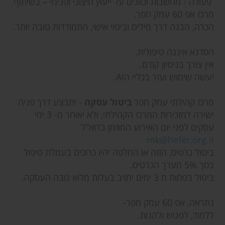
פעולה - מחשבות וכוונים על ייעוץ חיצוני ופנימי – בשיתוף
מרכז אפ 60 עמק חפר.
הכרה, הבנה דרך מילים וביטוי אישי, התמודדות טובה יותר.
הסדנא איננה טיפולית.
אין צורך בניסיון קודם.
יעשה שימוש ועזר בכליי הAI.
מרכז קהילתי עמק חפר
ביטול עסקה
- יתבצע דרך פניה
ישירה למזכירות המרכז הקהילתי, ולא יאוחר מ- 3 ימי
עסקים לפני יום האירוע המוזמן בדוא"ל
mk@hefer.org.il
ביטול כרטיס, הזזה או החלפה יהיו כרוכים בעמלת טיפול
בסך 5% מערך הכרטיס.
ביטול בפחות מ 3 ימים יחויב בעלות מלוא גובה העסקה.
נתראה, אפ 60 עמק חפר-
ללמוד, לפגוש ולהנות.