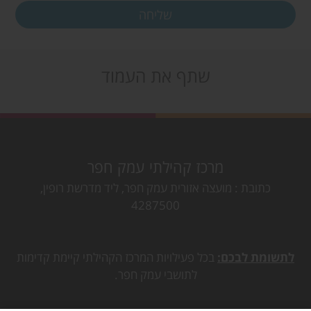
שתף את העמוד
מרכז קהילתי עמק חפר
כתובת
מועצה אזורית עמק חפר, ליד מדרשת רופין,
4287500
לתשומת לבכם:
בכל פעילויות המרכז הקהילתי קיימת קדימות
לתושבי עמק חפר.