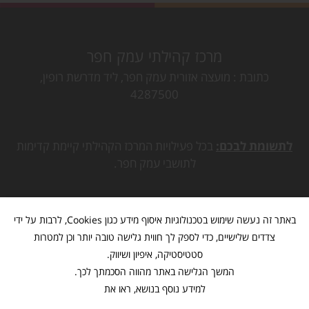
מרכז קהילתי עמק חפר
כתובת
מועצה אזורית עמק חפר, ליד מדרשת רופין,
4287500
לתשומת לבכם:
בכל פעילויות המרכז הקהילתי קיימת קדימות
לתושבי עמק חפר.
באתר זה נעשה שימוש בטכנולוגיות איסוף מידע כגון Cookies, לרבות על ידי
צדדים שלישיים, כדי לספק לך חווית גלישה טובה יותר וכן למטרות
סטטיסטיקה, איפיון ושיווק.
המשך הגלישה באתר מהווה הסכמתך לכך.
למידע נוסף בנושא, ראו את