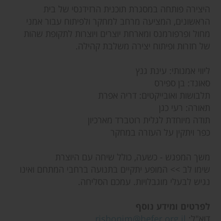
היצירה פותחה במסגרת תוכנית הרזידנסי של בית
הראשונים, המציעה מרחב למחקר ולפיתוח עבור אמני
מחול ופרפורמנס ומארחת יוצרים ויוצרות לתקופת שהות
של חזרות ופיתוח יצירה משלבת קהילה.
ליווי אמנותי: עינת גנץ
סאונד: בן ספירס
תלבושות ואובייקטים: דריה אפרת
תאורה: רעי כגן
תודה מיוחדת לגלית רוטברד מארכיון
כפר ויתקין על העזרה במחקר
משך המפגש - כשעה, כולל שיחה עם היוצרת
שימו לב >> המופע יתקיים בתנועה ברחבי המתחם ואינו
נגיש לבעלי מוגבלויות. עמכם הסליחה.
לפרטים ומידע נוסף
דוא"ל:
rishonim@hefer.org.il