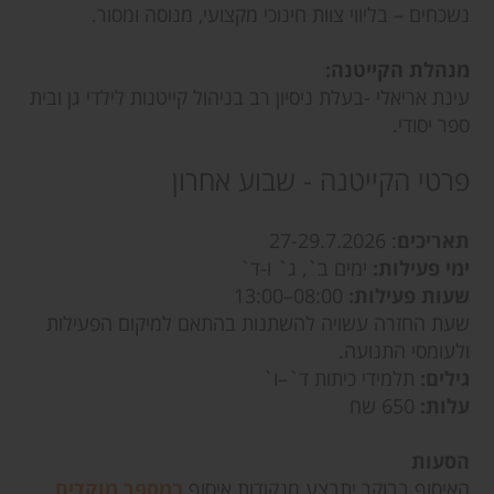
נשכחים – בליווי צוות חינוכי מקצועי, מנוסה ומסור.
מנהלת הקייטנה:
עינת אריאלי -בעלת ניסיון רב בניהול קייטנות לילדי גן ובית
ספר יסודי.
פרטי הקייטנה - שבוע אחרון
תאריכים
: 27-29.7.2026
ימי פעילות:
ימים ב`, ג` ו-ד`
שעות פעילות:
08:00–13:00
שעת החזרה עשויה להשתנות בהתאם למיקום הפעילות
ולעומסי התנועה.
גילים:
תלמידי כיתות ד`–ו`
עלות:
650 שח
הסעות
האיסוף בבוקר יתבצע מנקודות איסוף
במספר מוקדים