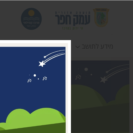
מידע לתושב
חוגים
אירוע
דבר ראשת המועצה
מי אנחנו
דרושים במרכז קהילתי עמק
חפר
טלפונים וכתובות
תקנונים וטפסים
לוח חופשות
הצהרת נגישות
תנאי שימוש ומדיניות
פרטיות