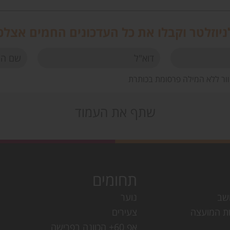
יוזלטר וקבלו את כל העדכונים החמים אצלכ
וור ללא המילה פרסומת בכותרת
שתף את העמוד
תחומים
שב
נוער
ת המועצה
צעירים
אפ 60+ הכוונה בפרישה