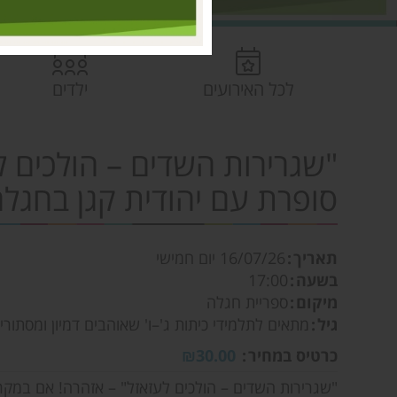
לכל האירועים
ילדים
"שגרירות השדים – הולכים 
סופרת עם יהודית קגן בחגל
תאריך
16/07/26
יום חמישי
בשעה
17:00
מיקום
ספריית חגלה
גיל
מתאים לתלמידי כיתות ג'–ו' שאוהבים דמיון ומסתורין
כרטיס במחיר
₪30.00
"שגרירות השדים – הולכים לעזאזל" – אזהרה! אם במ