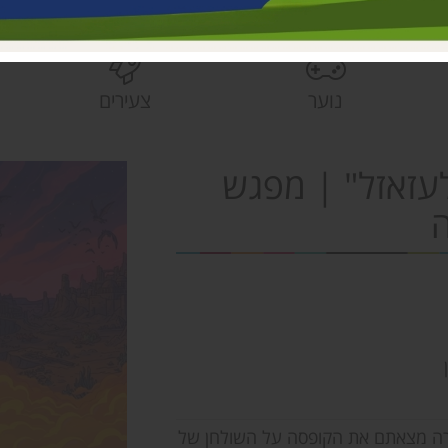
בית הראשונים
פעוטונים עמק 
צהרונים עמק 
נוער
צעירים
מחלקת ישובים
הספרייה האזור
לעזאזל" | מפגש
ה
קרה מצאתם את הקופסה על השולחן של