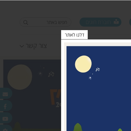
חוברת חוגים
דלגו לאתר
לוח אירועים
צור קשר
פורום ראשי ישובים
טופס סקר קורונה קרן
25.11.2020
מדמוני
חלונות מאירים
לאה שטרן 31.12.20
פר
ורלב"ד
דש בכפר