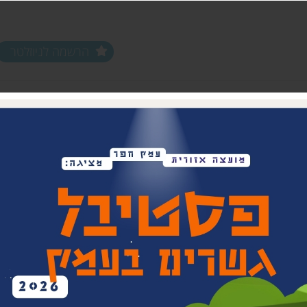
הרשמה לניוזלטר
ים ופעילויות
שלוחות
מחלקות
שלוחת צפון חפר
נוער עמק חפר
שלוחת מרכז חפר
צעירים (18-35)
שלוחת שפלת חפר
אפ 60+ הכוונה לפנסיה
שלוחת חוף חפר
וותיקים עמק ח
בת חפר
זית
ביטחון קהילתי 
תרבות אזורית
בית העם המחו
ויתקין