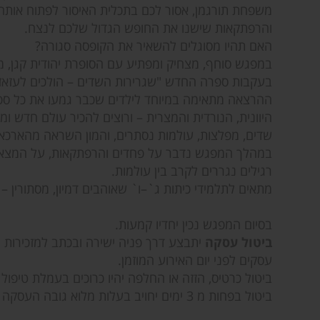
משפחת תורגמן, אסור לכם בתכלית האיסור לפתוח אותה
והרפתקאות שישנו את החופש הגדול שלכם לנצח.
האם תהיו מסוגלים להשאיר את הקופסה סגורה?
במפגש סוחף, מצחיק ומפתיע עם הסופרת יהודית קגן,
בעקבות ספרה החדש "שגרירות השדים – הולכים לעזאזל
ההרצאה מתאימה במיוחד לילדים שכבר גמעו את כל ספרי
היוונית, הנורדית והמצרית – ורוצים להכיר עולם חדש ומ
שדים, מפלצות, עולמות נסתרים, והמון השראה מהארכאול
במהלך המפגש נדבר על פחדים והרפתקאות, על המצאת 
רגילים נגררים לקרב בין עולמות.
מתאים לתלמידי כיתות ג`–ו` שאוהבים דמיון, מסתורין –
בסיום המפגש נכין יחדיו קמעות.
ביטול עסקה
עסקים לפני יום האירוע המוזמן.
ביטול כרטיס, הזזה או החלפה יהיו כרוכים בעמלת טיפול בסך 5% מערך ה
ביטול בפחות מ 3 ימים יחויב בעלות מלוא גובה העסקה בדוא"ל