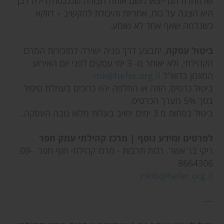
שלמחרת הם ייצאו משם אותה חבורה שנכנסה?לילה לבן
היא הצגה על כוח, אחריות והיכולת להקשיב – דווקא
כשנדמה שאף אחד לא שומע.
ביטול עסקה
, יתבצע דרך פניה ישירה למזכירות המרכז
הקהילתי, ולא יאוחר מ- 3 ימי עסקים לפני יום האירוע
המוזמן בדוא"ל
mk@hefer.org.il
ביטול כרטיס, הזזה או החלפה יהיו כרוכים בעמלת טיפול
בסך 5% מערך הכרטיס.
ביטול בפחות מ 3 ימים יחויב בעלות מלוא גובה העסקה.
לפרטים ומידע נוסף | מרכז קהילתי עמק חפר
ריקי בר אשר. רכזת תרבות - מרכז קהילתי חוף חפר 09-
8664306
rikib@hefer.org.il
---