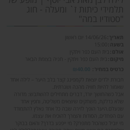
תלמידי כיתות ז` ומעלה - חוג
"סטודיו במה"
תאריך
14/06/26
יום ראשון
בשעה
15:00
אולם
בית העם כפר ויתקין
מיקום
בית העם כפר ויתקין - חניה בצומת הבאר
כרטיס במחיר
₪40.00
חבורת ילדים יוצאת לקמפינג קצר בלב היער – לילה אחד
שאמור להיות חוויה מהנה ושגרתית.
אבל כשהחושך יורד, דברים מתחילים להשתבש: מדורה
שלא נדלקת, משחקים שיוצאים משליטה, וחפץ אחד
שנעלם.היער הופך לזירה שבה כל אחד נאלץ להתמודד
עם הפחדים, הסודות והצורך להוכיח את עצמו.
מי יוביל כשהכול מתפרק? מי ייפגע בדרך? והאם בבוקר