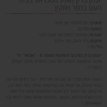
העם בכפר ויתקין
תאריך
10/07/26
יום שישי
בשעה
22:00
הערות
פתיחת דלתות חצי שעה לפני
מיקום
בית העם, כפר ויתקין
גיל
18+
יונתן ברק בסיבוב הופעות מספר 8 - "אבאל`ה"
סיבוב ההופעות השמיני של נסיך היהודים ואלוף העולם
בקומדיה.
השנה יונתן מדבר על אבהות מודרנית – על החיים עם שני
בנים קטנים, על זוגיות עם קומיקאית שיותר גסה ממנו (כן,
זה קיים), ועל הפער בין האבא המחוספס שהוא גדל איתו
לבין האבא הרגיש, הקשוב, והמותש שהוא שואף להיות (בין
השאיפות).