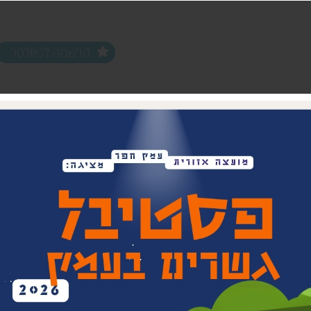
הרשמה לניוזלטר
ים ופעילויות
שלוחות
מחלקות
שלוחת צפון חפר
נוער עמק חפר
שלוחת מרכז חפר
צעירים (18-35)
שלוחת שפלת חפר
אפ 60+ הכוונה לפנסיה
שלוחת חוף חפר
וותיקים עמק ח
בת חפר
זית
ביטחון קהילתי 
תרבות אזורית
בית העם המחו
ויתקין