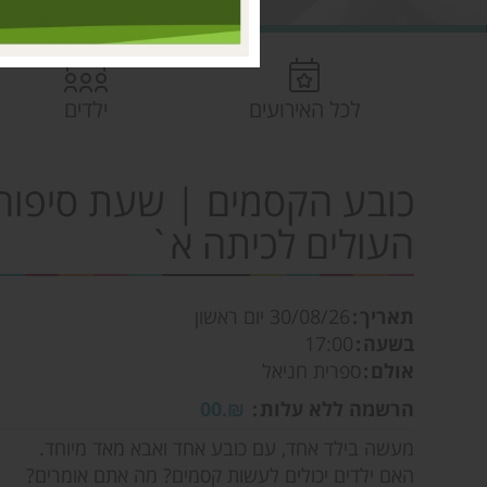
לכל האירועים
ילדים
כובע הקסמים | שעת סיפור 
העולים לכיתה א`
תאריך
30/08/26
יום ראשון
בשעה
17:00
אולם
ספרית חניאל
הרשמה ללא עלות
₪.00
מעשה בילד אחד, עם כובע אחד ואבא מאד מיוחד.
האם ילדים יכולים לעשות קסמים? מה אתם אומרים?