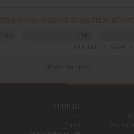
יוזלטר וקבלו את כל העדכונים החמים אצלכ
וור ללא המילה פרסומת בכותרת
שתף את העמוד
תחומים
שב
נוער
ת המועצה
צעירים
אפ 60+ הכוונה בפרישה