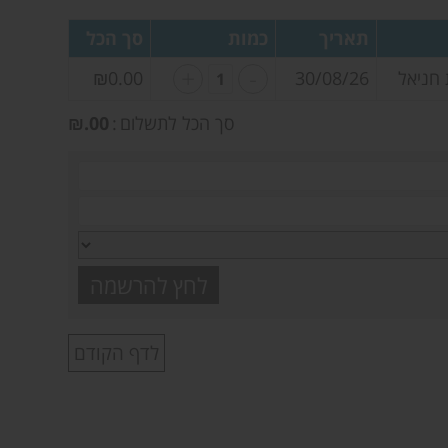
תאריך
כמות
סך הכל
+
-
 חניאל
30/08/26
₪0.00
סך הכל לתשלום
סך
.00
הכל
לתשלום
לדף הקודם