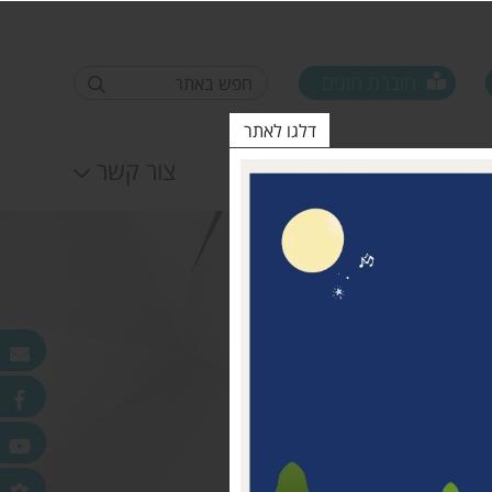
חוברת חוגים
דלגו לאתר
לוח אירועים
צור קשר
פורום ראשי ישובים
טופס סקר קורונה קרן
25.11.2020
מדמוני
חלונות מאירים
לאה שטרן 31.12.20
פר
ורלב"ד
דש בכפר