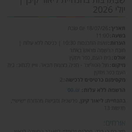
יולי 2026
תאריך
18/07/26
יום שבת
בשעה
11:00
הערות
שעת התכנסות 10:30 | כניסה ללא עלות |
חובת הרשמה מראש באתר
אולם
בית העם, כפר ויתקין
מיקום
מול הפוליצר - חניה בצומת הבאר. ווייז לכתוב: בית
העם כפר ויתקין
מקסימום כרטיסים לרכישה
2
הרשמה ללא עלות
₪.00
בהנחיית: ליאור קינן,
פרשנית ומגישת מהדורת ״שישי״,
חדשות 13
אורחים:
ח״כ רם בן ברק, מפלגת ״ביחד״, לשעבר המשנה לראש