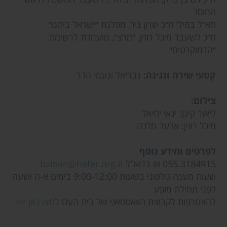
המוסד
תא״ל במיל׳ ח״כ שרון ניר, מפלגת ״ישראל ביתנו״
ח״כ לשעבר מיכל רוזין, ״מרצ״, מועמדת לרשימת
״הדמוקרטים״
קטעי שירה ונגינה:
גבריאל ונעמי הדר
צילום:
ליאור קינן: ינאי יחיאל
מיכל רוזין: אלעד מלכה
לפרטים ומידע נוסף
055.3184915 או בדוא"ל
bvitkin@hefer.org.il
שעות מענה טלפוני בשעות 9:00-12:00 בימים א-ה ושעה
לפני תחילת מופע
להצטרפות לקבוצת הוואטסאפ של בית העם
לחצו כאן >>