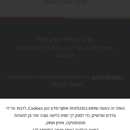
שתף את העמוד
מרכז קהילתי עמק חפר
כתובת
מועצה אזורית עמק חפר, ליד מדרשת רופין,
4287500
לתשומת לבכם:
בכל פעילויות המרכז הקהילתי קיימת קדימות
לתושבי עמק חפר.
באתר זה נעשה שימוש בטכנולוגיות איסוף מידע כגון Cookies, לרבות על ידי
צדדים שלישיים, כדי לספק לך חווית גלישה טובה יותר וכן למטרות
סטטיסטיקה, איפיון ושיווק.
המשך הגלישה באתר מהווה הסכמתך לכך.