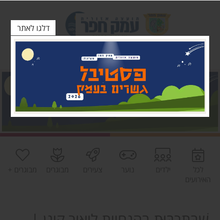
דלגו לאתר
לכל
ילדים
נוער
צעירים
מבוגרים
מבוגרים +
האירועים
שַׁבַּתַּרְבּוּת בהנחיית ליאור קינן |