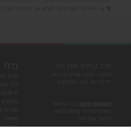
אני מאשר/ת רישום למאגר לקוחות ואני מסכימ/ה לקבל די
כללי
מרכז קהילתי עמק חפר
כתובת
מועצה אזורית עמק חפר,
מידע לתו
ליד מדרשת רופין, 4287500
דבר ראש
מי אנחנו
טלפונים ו
לתשומת לבכם:
בכל פעילויות
חוברות ומ
המרכז הקהילתי קיימת קדימות
טפסים
לתושבי עמק חפר.
לוח חופש