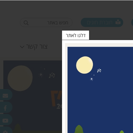
חוברת חוגים
דלגו לאתר
לוח אירועים
צור קשר
פורום ראשי ישובים
טופס סקר קורונה קרן
25.11.2020
מדמוני
חלונות מאירים
לאה שטרן 31.12.20
פר
ורלב"ד
דש בכפר