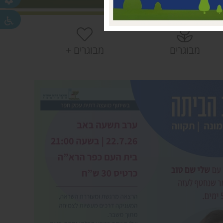
 עמק חפר
חפר
חפר
מבוגרים
מבוגרים +
ית