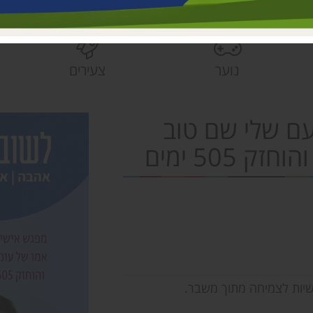
בית הראשונים
פעוטונים עמק 
צהרונים עמק 
נוער
צעירים
מחלקת ישובים
הספרייה האזור
עם שלי שם טוב
505 ימים
יות לצמיחה מתוך משבר.