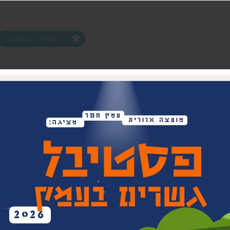
הרשמה לניוזלטר
ים ופעילויות
שלוחות
מחלקות
שלוחת צפון חפר
נוער עמק חפר
שלוחת מרכז חפר
צעירים (18-35)
שלוחת שפלת חפר
אפ 60+ הכוונה לפנסיה
שלוחת חוף חפר
וותיקים עמק ח
בת חפר
זית
ביטחון קהילתי 
תרבות אזורית
בית העם המחו
ויתקין