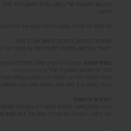
בהרצאה משתפת שלי במסע הבלתי נתפס, כיצד מתוך שב
חדשה.
זהו סיפור על אהבה, אמונה והכוח למצוא אור גם ברגעים
מוזמנים להתרגש, להתחבר ולצאת עם לב מלא.
*לאחר ההרצאה מוזמנים למעגלי שיח על השבר ועל הת
ביטול עסקה
לפני יום האירוע המוזמן בדוא"ל
mk@hefer.org
ביטול כרטיס, הזזה או החלפה יהיו כרוכים בעמלת טיפול בסך 5% מערך ה
ביטול בפחות מ 3 ימים יחויב בעלות מלוא גובה העסקה
לפרטים והרשמה
רנית גוטרמן מוזס - מנהלת תחום זי"ת עמק חפר 074-7918058
שני ברוש - רכזת תרבות וקהילה צפון חפר 09-8981561
--