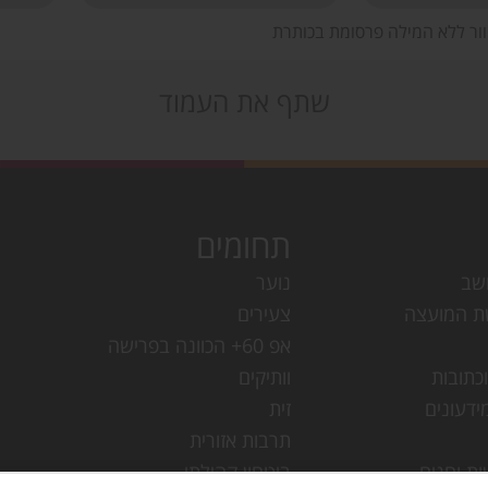
וור ללא המילה פרסומת בכותרת
שתף את העמוד
תחומים
שב
נוער
ת המועצה
צעירים
אפ 60+ הכוונה בפרישה
כתובות
וותיקים
ידעונים
זית
תרבות אזורית
ות וחגים
ביטחון קהילתי