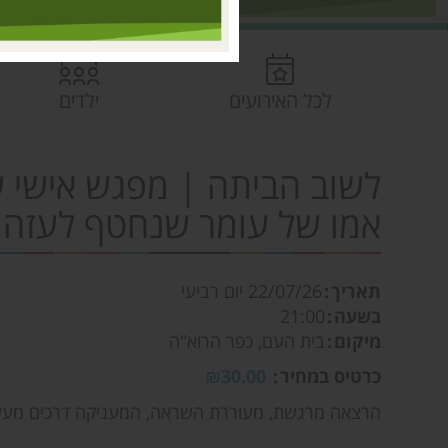
לכל האירועים
ילדים
לשוב הביתה | מפגש אישי 
אמו של עומר שנחטף לעזה והוחזק 
תאריך
22/07/26
יום רביעי
בשעה
21:00
מיקום
בית העם, כפר הרוא"ה
כרטיס במחיר
₪30.00
הרצאה מרגשת, מעוררת השראה, המעניקה דרכים מעש