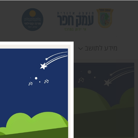
מידע לתושב
חוגים
אירוע
דבר ראשת המועצה
מי אנחנו
דרושים במרכז קהילתי עמק
חפר
טלפונים וכתובות
תקנונים וטפסים
לוח חופשות
הצהרת נגישות
תנאי שימוש ומדיניות
פרטיות