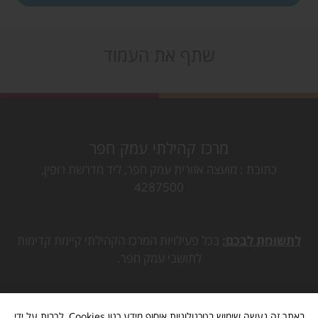
שתף את העמוד
מרכז קהילתי עמק חפר
כתובת
מועצה אזורית עמק חפר, ליד מדרשת רופין,
4287500
לתשומת לבכם:
בכל פעילויות המרכז הקהילתי קיימת קדימות
לתושבי עמק חפר.
באתר זה נעשה שימוש בטכנולוגיות איסוף מידע כגון Cookies, לרבות על ידי