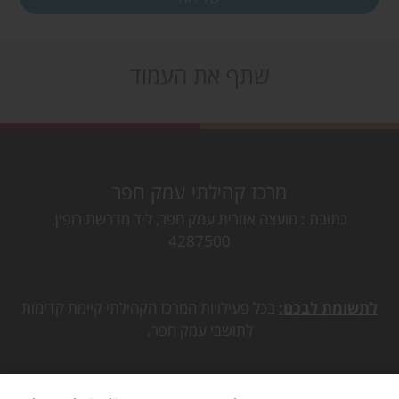
שתף את העמוד
מרכז קהילתי עמק חפר
כתובת
מועצה אזורית עמק חפר, ליד מדרשת רופין,
4287500
לתשומת לבכם:
בכל פעילויות המרכז הקהילתי קיימת קדימות
לתושבי עמק חפר.