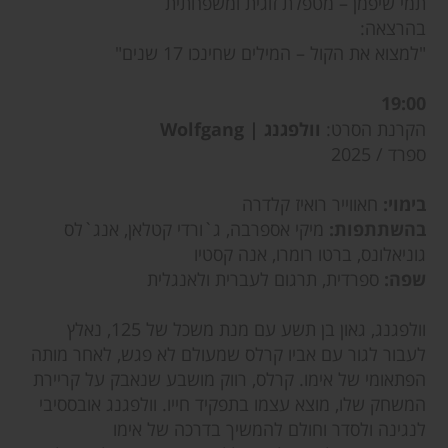
תמי שיפמן – מטפלת זוגית ומשפחתית
בהרצאה:
"למצוא את הקול – המילים שחינכו 17 שנים"
19:00
הקרנת הסרט:
וולפגנג | Wolfgang
ספרד / 2025
בימוי:
חאווייר רואיז קלדרה
בהשתתפות:
מיקי אספרבה, ג`ורדי קטלאן, אנג`לס
גוניאלונס, ברטו רומרו, אנה קסטיו
שפה:
ספרדית, תרגום לעברית ולאנגלית
וולפגנג, גאון בן תשע עם מנת משכל של 125, נאלץ
לעבור לגור עם אביו קרלס שמעולם לא פגש, לאחר מותה
הפתאומי של אימו. קרלס, רווק מושבע שנאבק על קריירת
המשחק שלו, מוצא עצמו בתפקיד חייו. וולפגנג אובססיבי
לנגינה ולסדר וחולם להמשיך בדרכה של אימו