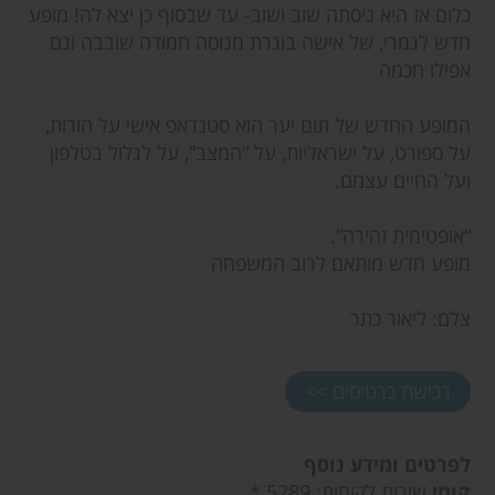
כלום אז היא ניסתה שוב ושוב- עד שבסוף כן יצא לה! מופע
חדש לגמרי, של אישה בוגרת מנוסה חמודה שובבה וגם
אפילו חכמה
המופע החדש של תום יער הוא סטנדאפ אישי על הורות,
על ספורט, על ישראליות, על “המצב”, על לגלול בטלפון
ועל החיים עצמם.
“אופטימית זהירה”.
מופע חדש מותאם לרוב המשפחה
צלם: ליאור כתר
רכישת כרטיסים >>
לפרטים ומידע נוסף
קומי
שירות לקוחות: 5289 *