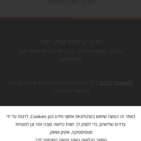
שתף את העמוד
מרכז קהילתי עמק חפר
כתובת
מועצה אזורית עמק חפר, ליד מדרשת רופין,
4287500
לתשומת לבכם:
בכל פעילויות המרכז הקהילתי קיימת קדימות
לתושבי עמק חפר.
באתר זה נעשה שימוש בטכנולוגיות איסוף מידע כגון Cookies, לרבות על ידי
צדדים שלישיים, כדי לספק לך חווית גלישה טובה יותר וכן למטרות
סטטיסטיקה, איפיון ושיווק.
המשך הגלישה באתר מהווה הסכמתך לכך.