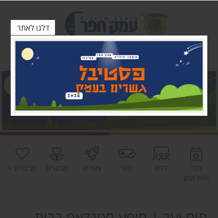
דלגו לאתר
לכל
ילדים
נוער
צעירים
מבוגרים
מבוגרים +
האירועים
תום יער | מופע סטנדאפ בבית