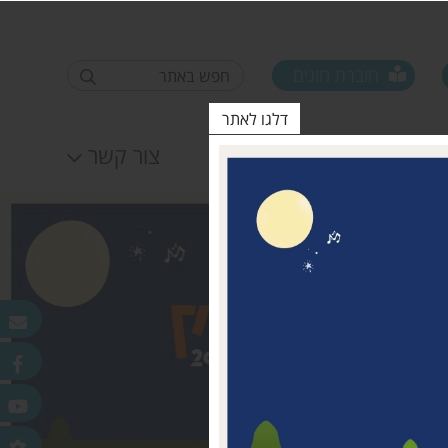
חוברת חוגים
דלגו לאתר
לוח אירועים
צור קשר
פורום ראשי ישובים
טופס סקר קורונה קרן
25.11.2020
מדמוני
חלונות מאירים
לאה שטרן 31.12.20
פר
ורלב"ד
דש בכפר