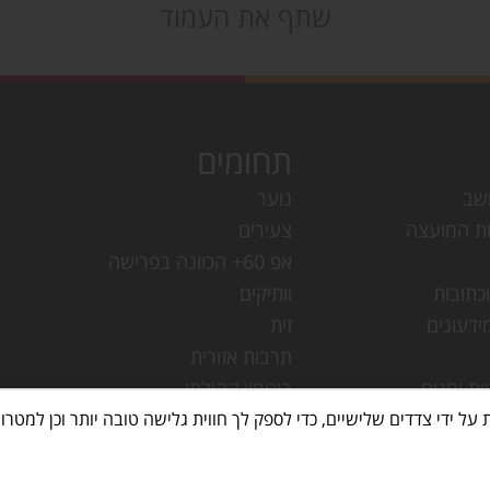
שתף את העמוד
תחומים
שב
נוער
ת המועצה
צעירים
אפ 60+ הכוונה בפרישה
כתובות
וותיקים
ידעונים
זית
תרבות אזורית
ות וחגים
ביטחון קהילתי
עמק חפר
מחלקת ישובים
עמק חפר
ספריות
מק חפר