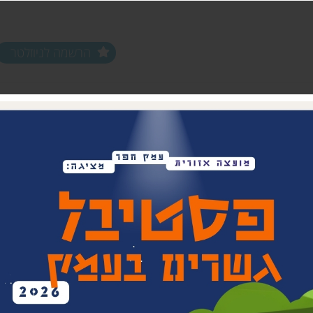
הרשמה לניוזלטר
ים ופעילויות
שלוחות
מחלקות
שלוחת צפון חפר
נוער עמק חפר
שלוחת מרכז חפר
צעירים (18-35)
שלוחת שפלת חפר
אפ 60+ הכוונה לפנסיה
שלוחת חוף חפר
וותיקים עמק ח
בת חפר
זית
ביטחון קהילתי 
תרבות אזורית
בית העם המחו
ויתקין