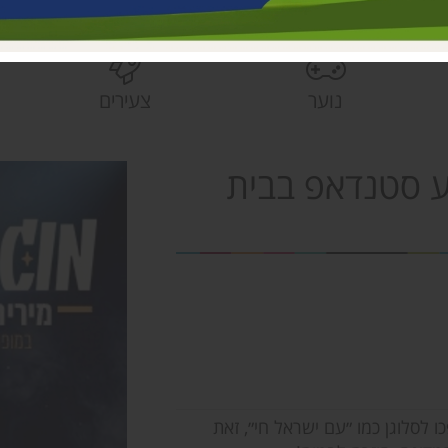
בית הראשונים
פעוטונים עמק 
צהרונים עמק 
נוער
צעירים
מחלקת ישובים
הספרייה האזור
פע סטנדאפ בבית
לסלוגן כמו ״עם ישראל חי״, זאת