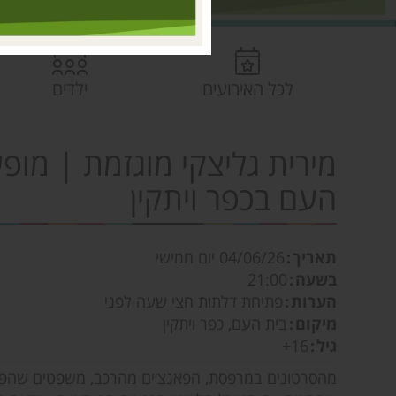
לכל האירועים
ילדים
מירית גליצקי מוגזמת | מו
העם בכפר ויתקין
תאריך
04/06/26
יום חמישי
בשעה
21:00
הערות
פתיחת דלתות חצי שעה לפני
מיקום
בית העם, כפר ויתקין
גיל
16+
מהסרטונים במרפסת, הפאנצ׳ים מהרכב, משפטים שהפכו 