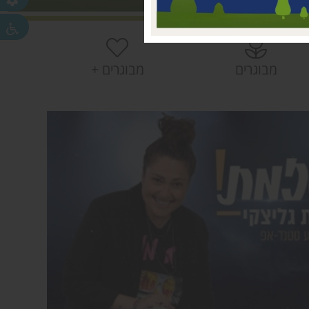
 עמק חפר
חפר
חפר
מבוגרים
מבוגרים +
ית