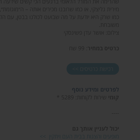
שהרימה את המורל הלאומי ברגעים הכי קשים שידעה המ
מירית גליצקי, או כמו שרובנו מכירים אותה – ה״מוגזמ
כמו שרק היא יודעת על מה שבועט לכולנו בבטן, עם הקו
משובחת.
צילום: אושר עדן פשינסקי
כרטיס במחיר
: 99 שח
רכישת כרטיסים >>
לפרטים ומידע נוסף
קומי
שירות לקוחות: 5289 *
----
יכול לעניין אותך גם
מופעים והצגות בבית העם ויתקין >>