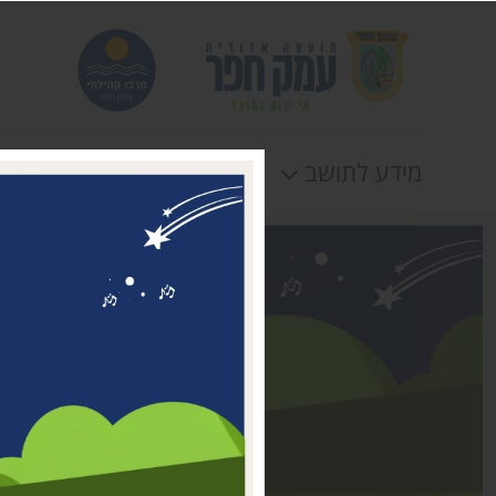
מידע לתושב
חוגים
אירוע
דבר ראשת המועצה
מי אנחנו
דרושים במרכז קהילתי עמק
חפר
טלפונים וכתובות
תקנונים וטפסים
לוח חופשות
הצהרת נגישות
תנאי שימוש ומדיניות
פרטיות