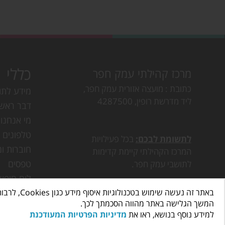
כללי
מרכז קהילתי עמק חפר
כתובת
מועצה אזורית עמק חפר,
מידע לתו
ליד מדרשת רופין, 4287500
דבר ראש
מי אנחנו
טלפונים ו
לתשומת לבכם:
בכל פעילויות
חוברות ומ
המרכז הקהילתי קיימת קדימות
טפסים
לתושבי עמק חפר.
לוח חופש
באתר זה נעשה שימוש בטכנולוגיות איסוף מידע כגון Cookies, לרבות על ידי צדדים שלישיים, כדי לספק לך חווית גלישה טובה יותר וכן למטרות סטטיסטיקה, איפיון ושיווק.
דרושים ב
המשך הגלישה באתר מהווה הסכמתך לכך.
פעילות ב
למידע נוסף בנושא, ראו את
מדיניות הפרטיות המעודכנת
חוגים בע