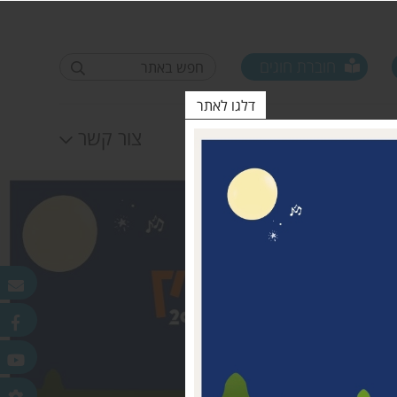
חוברת חוגים
דלגו לאתר
לוח אירועים
צור קשר
פורום ראשי ישובים
טופס סקר קורונה קרן
25.11.2020
מדמוני
חלונות מאירים
לאה שטרן 31.12.20
פר
ורלב"ד
דש בכפר