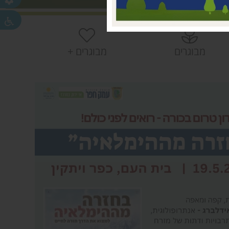
 עמק חפר
חפר
חפר
מבוגרים
מבוגרים +
ית