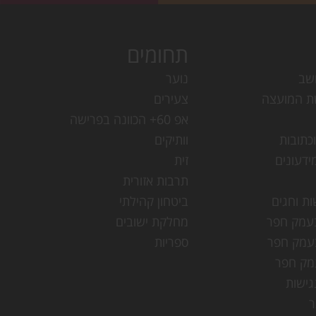
תחומים
שב
נוער
ת המועצה
צעירים
אפ 60+ הכוונה בפרישה
כתובות
וותיקים
ידעונים
זית
תרבות אזורית
ות וחגים
ביטחון קהילתי
עמק חפר
מחלקת ישובים
עמק חפר
ספריות
מק חפר
ישות
ר