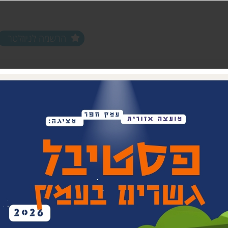
הרשמה לניוזלטר
ים ופעילויות
שלוחות
מחלקות
שלוחת צפון חפר
נוער עמק חפר
שלוחת מרכז חפר
צעירים (18-35)
שלוחת שפלת חפר
אפ 60+ הכוונה לפנסיה
שלוחת חוף חפר
וותיקים עמק ח
בת חפר
זית
ביטחון קהילתי 
תרבות אזורית
בית העם המחו
ויתקין