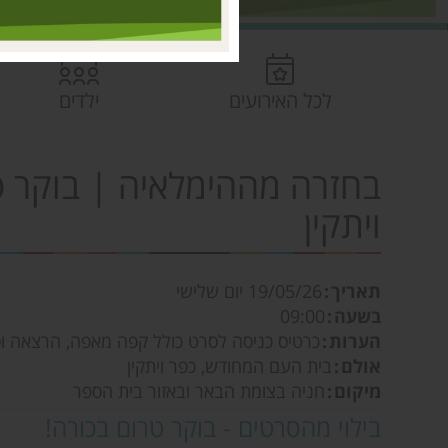
לכל האירועים
ילדים
בחזרה מההימלאיה | בוקר ט
ויתקין
תאריך
19/05/26
יום שלישי
בשעה
09:00
הערות
כרטיס כניסה לסרט כולל קפה מאפה, הרצאה ו
אולם
בית העם המחודש, כפר ויתקין
מיקום
חניה בצומת הבאר ובאזור בית הספר
בילוי מהסרטים - בוקר טרום בכורה!