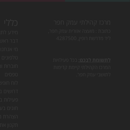
כללי
מרכז קהילתי עמק חפר
כתובת
מועצה אזורית עמק חפר,
מידע לתו
ליד מדרשת רופין, 4287500
דבר ראש
מי אנחנו
טלפונים ו
לתשומת לבכם:
בכל פעילויות
חוברות ומ
המרכז הקהילתי קיימת קדימות
טפסים
לתושבי עמק חפר.
לוח חופש
דרושים ב
פעילות ב
חוגים בע
הצהרת נג
תקנון את