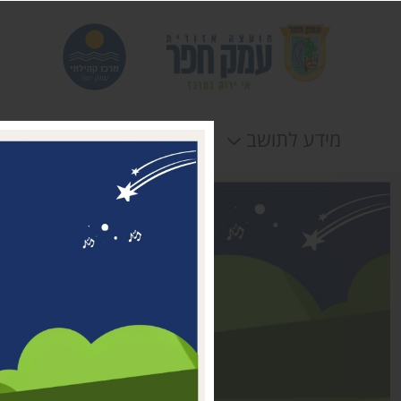
מידע לתושב
חוגים
אירוע
דבר ראשת המועצה
מי אנחנו
דרושים במרכז קהילתי עמק
חפר
טלפונים וכתובות
תקנונים וטפסים
לוח חופשות
הצהרת נגישות
תנאי שימוש ומדיניות
פרטיות