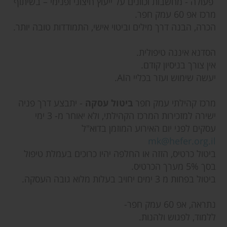
פעולה - מחשבות וכוונים על ייעוץ חיצוני ופנימי – בשיתוף
מרכז אפ 60 עמק חפר.
הכרה, הבנה דרך מילים וביטוי אישי, התמודדות טובה יותר.
הסדנא איננה טיפולית.
אין צורך בניסיון קודם.
יעשה שימוש ועזר בכליי הAI.
מרכז קהילתי עמק חפר
ביטול עסקה
- יתבצע דרך פניה
ישירה למזכירות המרכז הקהילתי, ולא יאוחר מ- 3 ימי
עסקים לפני יום האירוע המוזמן בדוא"ל
mk@hefer.org.il
ביטול כרטיס, הזזה או החלפה יהיו כרוכים בעמלת טיפול
בסך 5% מערך הכרטיס.
ביטול בפחות מ 3 ימים יחויב בעלות מלוא גובה העסקה.
נתראה, אפ 60 עמק חפר-
ללמוד, לפגוש ולהנות.