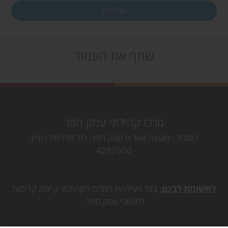
שתף את העמוד
מרכז קהילתי עמק חפר
כתובת
מועצה אזורית עמק חפר, ליד מדרשת רופין,
4287500
לתשומת לבכם:
בכל פעילויות המרכז הקהילתי קיימת קדימות
לתושבי עמק חפר.