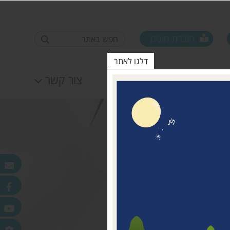
חוברת חוגים
דלגו לאתר
לוח אירועים
צור קשר
פורום ראשי ישובים
טופס סקר קורונה קרן
25.11.2020
מדמוני
חלונות מאירים
לאה שטרן 31.12.20
פר
ורלב"ד
דש בכפר