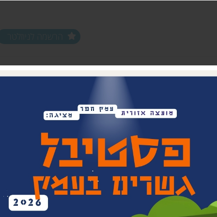
הרשמה לניוזלטר
ים ופעילויות
שלוחות
מחלקות
שלוחת צפון חפר
נוער עמק חפר
שלוחת מרכז חפר
צעירים (18-35)
שלוחת שפלת חפר
אפ 60+ הכוונה לפנסיה
שלוחת חוף חפר
וותיקים עמק ח
בת חפר
זית
ביטחון קהילתי 
תרבות אזורית
בית העם המחו
ויתקין