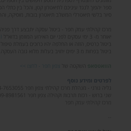
מוזמנים להצטרף לספרנית למסע חיפושים בין הספרים.
ספר יהפוך לנגד עיניכם לתיאטרון קטן, והכל בין כתלי הס
סיור בלשי תיאטרלי המשלב תיאטרון בובות, מוסיקה, וה
מרכז קהילתי עמק חפר - ביטול עסקה יתבצע דרך פניה י
יאוחר מ- 3 ימי עסקים לפני יום האירוע המוזמן בדוא"ל
l
ביטול כרטיס, הזזה או החלפה יהיו כרוכים בעמלת טיפול בסך 5% מערך ה
ביטול בפחות מ 3 ימים יחויב בעלות מלוא גובה העסקה.
הוואטסאפ
השקטה של
צפון חפר - לחצו >>
לפרטים ומידע נוסף
גליה גורני - מנהלת מרכז קהילתי צפון חפר 074-7653055
שני ברוש - רכזת תרבות וקהילה צפון חפר 09-8981561
מרכז קהילתי עמק חפר
--