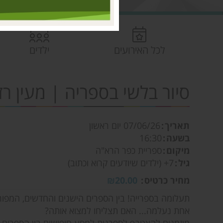
לכל האירועים
ילדים
סיור בלשי בספריה | מעין ר
תאריך
07/06/26
יום ראשון
בשעה
16:30
מיקום
ספריית כפר הרא"ה
גיל
7+ (ילדים שיודעים קרוא וכתוב)
מחיר כרטיס
₪20.00
תעלומה בספרייה! בין הספרים הישנים והחדשים, המפור
אחת נעלמה... האם תצליחו למצוא אותה?