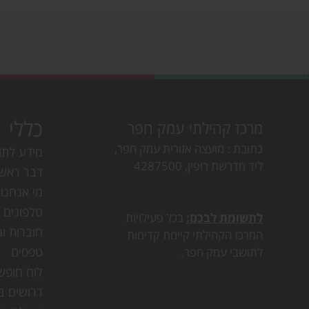
כללי
מרכז קהילתי עמק חפר
כתובת
מועצה אזורית עמק חפר,
מידע לתו
ליד מדרשת רופין, 4287500
דבר ראש
מי אנחנו
טלפונים ו
לתשומת לבכם:
בכל פעילויות
חוברות ומ
המרכז הקהילתי קיימת קדימות
טפסים
לתושבי עמק חפר.
לוח חופש
דרושים ב