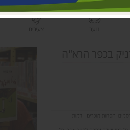
בית הראשונים
פעוטונים עמק 
צהרונים עמק 
נוער
צעירים
מחלקת ישובים
הספרייה האזור
זניק בכפר הרא"ה
סמים והפחות מוכרים - דמות