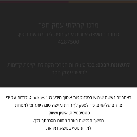
מרכז קהילתי עמק חפר
כתובת
מועצה אזורית עמק חפר, ליד מדרשת רופין,
4287500
לתשומת לבכם:
בכל פעילויות המרכז הקהילתי קיימת קדימות
לתושבי עמק חפר.
באתר זה נעשה שימוש בטכנולוגיות איסוף מידע כגון Cookies, לרבות על ידי
צדדים שלישיים, כדי לספק לך חווית גלישה טובה יותר וכן למטרות
סטטיסטיקה, איפיון ושיווק.
המשך הגלישה באתר מהווה הסכמתך לכך.
למידע נוסף בנושא, ראו את