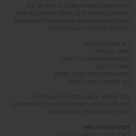
היצירה פותחה במסגרת תוכנית הרזידנסי של בית
הראשונים, המציעה מרחב למחקר ולפיתוח עבור אמני
מחול ופרפורמנס ומארחת יוצרים ויוצרות לתקופת שהות
של חזרות ופיתוח יצירה משלבת קהילה.
ליווי אמנותי: עינת גנץ
סאונד: בן ספירס
תלבושות ואובייקטים: דריה אפרת
תאורה: רעי כגן
תודה מיוחדת לגלית רוטברד מארכיון
כפר ויתקין על העזרה במחקר
משך המפגש - כשעה, כולל שיחה עם היוצרת
שימו לב >> המופע יתקיים בתנועה ברחבי המתחם ואינו
נגיש לבעלי מוגבלויות. עמכם הסליחה.
לפרטים ומידע נוסף
דוא"ל:
rishonim@hefer.org.il