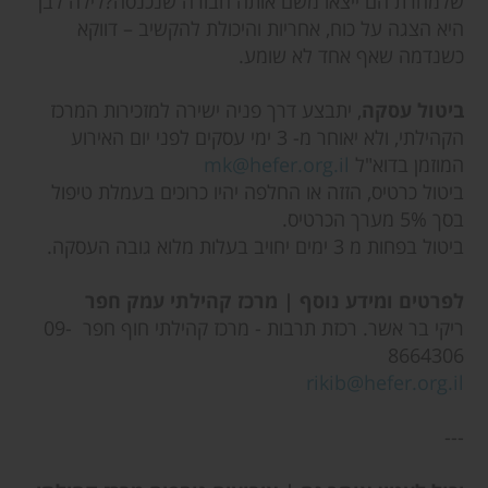
שלמחרת הם ייצאו משם אותה חבורה שנכנסה?לילה לבן
היא הצגה על כוח, אחריות והיכולת להקשיב – דווקא
כשנדמה שאף אחד לא שומע.
ביטול עסקה
, יתבצע דרך פניה ישירה למזכירות המרכז
הקהילתי, ולא יאוחר מ- 3 ימי עסקים לפני יום האירוע
המוזמן בדוא"ל
mk@hefer.org.il
ביטול כרטיס, הזזה או החלפה יהיו כרוכים בעמלת טיפול
בסך 5% מערך הכרטיס.
ביטול בפחות מ 3 ימים יחויב בעלות מלוא גובה העסקה.
לפרטים ומידע נוסף | מרכז קהילתי עמק חפר
ריקי בר אשר. רכזת תרבות - מרכז קהילתי חוף חפר 09-
8664306
rikib@hefer.org.il
---