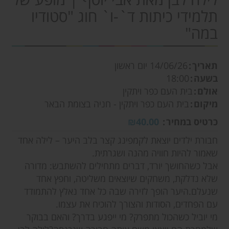
תלמידי כיתות ד`-ו` חוג "סטודיו
במה"
תאריך
14/06/26
יום ראשון
בשעה
18:00
אולם
בית העם כפר ויתקין
מיקום
בית העם כפר ויתקין - חניה בצומת הבאר
כרטיס במחיר
₪40.00
חבורת ילדים יוצאת לקמפינג קצר בלב היער – לילה אחד
שאמור להיות חוויה מהנה ושגרתית.
אבל כשהחושך יורד, דברים מתחילים להשתבש: מדורה
שלא נדלקת, משחקים שיוצאים משליטה, וחפץ אחד
שנעלם.היער הופך לזירה שבה כל אחד נאלץ להתמודד
עם הפחדים, הסודות והצורך להוכיח את עצמו.
מי יוביל כשהכול מתפרק? מי ייפגע בדרך? והאם בבוקר