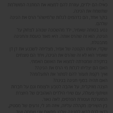
כאילו הם ילדים, עוזרת להם למצוא את המתנה המושלמת
שתשמח את הגינה.
בוקר אחד, הם נדהמים לגלות ש"מישהו" הרס את הגינה
שלהם.
נטע בטוחה שאמיר, ילד מהשכונה שנוהג לצחוק על
הגינה, הוא זה שהרס אותה. היא מאוד כועסת והחגיגה
מתבטלת.
שקדי, אחותו הקטנה של אמיר, מצליחה לשכנע את דן דן
שאמיר הוא לא זה שהרס את הגינה, ויחד הם פוצחים
בחקירה שמטרתה למצוא את האשם האמתי.
האם הם יצליחו לגלות מי הרס את הגינה?
ואיך רקפת תעזור להם לפתור את התעלומה?
האם תהיה בסוף חגיגה בגינה?
הצגה מוזיקלית, על אהבה לטבע ולצומח וגם על חברות
ושיתוף פעולה, עם שירי הילדים האהובים של היוצרת
המוערכת ועטורת הפרסים, לאה נאור.
בין השירים: מקהלה עליזה, איזה חג לי, זרעים של מסטיק,
כדאי לכם לבוא לחגיגה שלנו, פתאום אני שמחה ועוד...