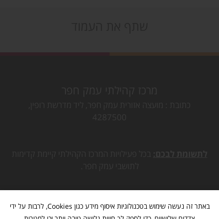
שתף את העמוד
מרכז קהילתי עמק חפר
כתובת
מועצה אזורית עמק חפר, ליד מדרשת רופין,
4287500
לתשומת לבכם:
בכל פעילויות המרכז הקהילתי קיימת קדימות
לתושבי עמק חפר.
באתר זה נעשה שימוש בטכנולוגיות איסוף מידע כגון Cookies, לרבות על ידי
צדדים שלישיים, כדי לספק לך חווית גלישה טובה יותר וכן למטרות