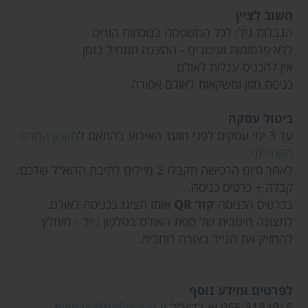
חשוב לציין
הגבלות גיל: לכל המשפחה בנוכחות הורים
ללא פרסומות ועיכובים - ההצגה תתחיל בזמן
אין להכניס עגלות לאולם
כניסת מזון ומשקאות לאולם אסורה
ביטול עסקה
עד 3 ימי עסקים לפני מועד האירוע בהתאם ל
תקנון המרכז
הקהילתי
לאחר סיום הרכישה תקבלו 2 מיילים לתיבת הדוא"ל שלכם:
קבלה + כרטיס כניסה.
בכרטיס הכניסה
קוד QR
אותו תציגו בכניסה לאולם.
לתצוגה מיטבית של מפת האולם בטלפון נייד - מומלץ
להחזיק את הנייד בצורה רוחבית.
לפרטים ומידע נוסף
055.3184915 או בדוא"ל
bvitkin@hefer.org.il