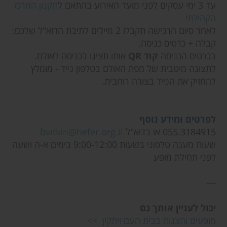
עד 3 ימי עסקים לפני מועד האירוע בהתאם ל
תקנון המרכז
הקהילתי
לאחר סיום הרכישה תקבלו 2 מיילים לתיבת הדוא"ל שלכם:
קבלה + כרטיס כניסה.
בכרטיס הכניסה
קוד QR
אותו תציגו בכניסה לאולם.
לתצוגה מיטבית של מפת האולם בטלפון נייד - מומלץ
להחזיק את הנייד בצורה רוחבית.
לפרטים ומידע נוסף
055.3184915 או בדוא"ל
bvitkin@hefer.org.il
שעות מענה טלפוני בשעות 9:00-12:00 בימים א-ה ושעה
לפני תחילת מופע
---
יכול לעניין אותך גם
מופעים והצגות בבית העם ויתקין >>