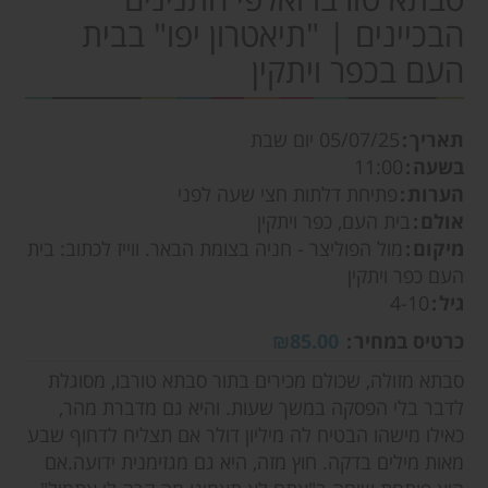
הבכיינים | "תיאטרון יפו" בבית
העם בכפר ויתקין
תאריך
05/07/25
יום שבת
בשעה
11:00
הערות
פתיחת דלתות חצי שעה לפני
אולם
בית העם, כפר ויתקין
מיקום
מול הפוליצר - חניה בצומת הבאר. ווייז לכתוב: בית
העם כפר ויתקין
גיל
4-10
כרטיס במחיר
₪85.00
סבתא מזולה, שכולם מכירים בתור סבתא טורבו, מסוגלת
לדבר בלי הפסקה במשך שעות. והיא גם מדברת מהר,
כאילו מישהו הבטיח לה מיליון דולר אם תצליח לדחוף שבע
מאות מילים בדקה. חוץ מזה, היא גם מגזימנית ידועה.אם