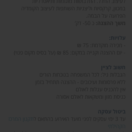
לעיצוב החלל. התלבושות מוגזמות ותיאטרליות
במכוון, קרקסיות וליצניות השותפות לעיצוב הקומדיה
הפרועה על הבמה.
משך ההצגה:
כ 50- דק’
עלויות:
- מכירה מוקדמת: 75 ₪
- יום ההצגה וקנייה במקום: 85 ₪ (על בסיס מקום פנוי)
חשוב לציין
הגבלות גיל: לכל המשפחה בנוכחות הורים
ללא פרסומות ועיכובים - ההצגה תתחיל בזמן
אין להכניס עגלות לאולם
כניסת מזון ומשקאות לאולם אסורה
ביטול עסקה
עד 3 ימי עסקים לפני מועד האירוע בהתאם ל
תקנון המרכז
הקהילתי