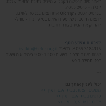
לאחר סיום הרכישה תקבלו 2 מיילים לתיבת הדוא"ל שלכם:
קבלה + כרטיס כניסה.
בכרטיס הכניסה
קוד QR
אותו תציגו בכניסה לאולם.
לתצוגה מיטבית של מפת האולם בטלפון נייד - מומלץ
להחזיק את הנייד בצורה רוחבית.
לפרטים ומידע נוסף
055.3184915 או בדוא"ל
bvitkin@hefer.org.il
שעות מענה טלפוני בשעות 9:00-12:00 בימים א-ה ושעה
לפני תחילת מופע
---
יכול לעניין אותך גם
מופעים והצגות בבית העם ויתקין >>
סרטים בבית העם ויתקין >>
ילדים בבית העם ויתקין >>