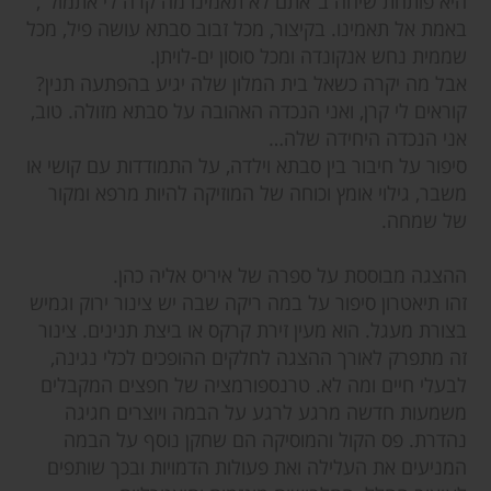
היא פותחת שיחה ב"אתם לא תאמינו מה קרה לי אתמול",
באמת אל תאמינו. בקיצור, מכל זבוב סבתא עושה פיל, מכל
שממית נחש אנקונדה ומכל סוסון ים-לויתן.
אבל מה יקרה כשאל בית המלון שלה יגיע בהפתעה תנין?
קוראים לי קרן, ואני הנכדה האהובה על סבתא מזולה. טוב,
אני הנכדה היחידה שלה…
סיפור על חיבור בין סבתא וילדה, על התמודדות עם קושי או
משבר, גילוי אומץ וכוחה של המוזיקה להיות מרפא ומקור
של שמחה.
ההצגה מבוססת על ספרה של איריס אליה כהן.
זהו תיאטרון סיפור על במה ריקה שבה יש צינור ירוק וגמיש
בצורת מעגל. הוא מעין זירת קרקס או ביצת תנינים. צינור
זה מתפרק לאורך ההצגה לחלקים ההופכים לכלי נגינה,
לבעלי חיים ומה לא. טרנספורמציה של חפצים המקבלים
משמעות חדשה מרגע לרגע על הבמה ויוצרים חגיגה
נהדרת. פס הקול והמוסיקה הם שחקן נוסף על הבמה
המניעים את העלילה ואת פעולות הדמויות ובכך שותפים