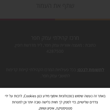
שתף את העמוד
מרכז קהילתי עמק חפר
כתובת
מועצה אזורית עמק חפר, ליד מדרשת רופין,
4287500
לתשומת לבכם:
בכל פעילויות המרכז הקהילתי קיימת קדימות
לתושבי עמק חפר.
באתר זה נעשה שימוש בטכנולוגיות איסוף מידע כגון Cookies, לרבות על ידי
צדדים שלישיים, כדי לספק לך חווית גלישה טובה יותר וכן למטרות
סטטיסטיקה, איפיון ושיווק.