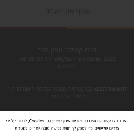
שתף את העמוד
מרכז קהילתי עמק חפר
כתובת
מועצה אזורית עמק חפר, ליד מדרשת רופין,
4287500
לתשומת לבכם:
בכל פעילויות המרכז הקהילתי קיימת קדימות
לתושבי עמק חפר.
באתר זה נעשה שימוש בטכנולוגיות איסוף מידע כגון Cookies, לרבות על ידי
צדדים שלישיים, כדי לספק לך חווית גלישה טובה יותר וכן למטרות