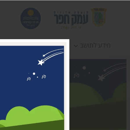
מידע לתושב
חוגים
אירוע
דבר ראשת המועצה
מי אנחנו
דרושים במרכז קהילתי עמק
חפר
טלפונים וכתובות
תקנונים וטפסים
לוח חופשות
הצהרת נגישות
תנאי שימוש ומדיניות
פרטיות