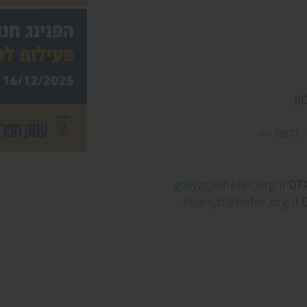
ון
- לחצו >>
galyag@hefer.org.il
shanyb@hefer.org.il