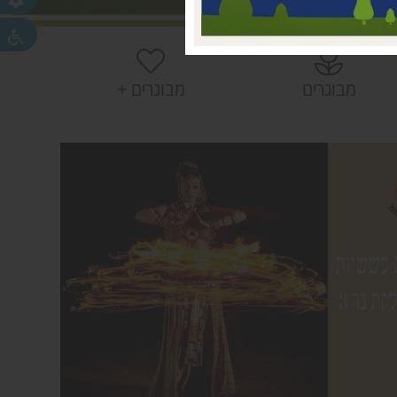
 עמק חפר
חפר
חפר
מבוגרים
מבוגרים +
ית