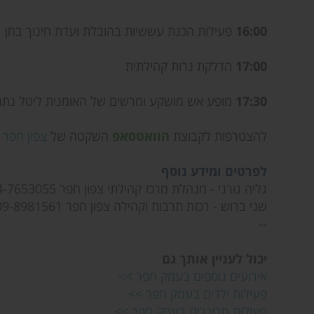
16:00
פעילות הכנת עששיות בהובלת ועדת חינוך בחן
17:00
הדלקת נרות קהילתית
17:30
מופע אש מושקע ומרשים של האומנית ליטל נתנז
להצטרפות לקבוצת
הוואטסאפ
השקטה של
צפון חפר 
לפרטים ומידע נוסף
גליה גורני - מנהלת מרכז קהילתי צפון חפר 074-7653055
שני ברוש - רכזת תרבות וקהילה צפון חפר 09-8981561
--
יכול לעניין אותך גם
אירועים נוספים בעמק חפר >>
פעילות ילדים בעמק חפר >>
פעילות מבוגרים בעמק חפר >>