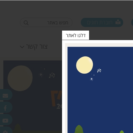
חוברת חוגים
דלגו לאתר
לוח אירועים
צור קשר
פורום ראשי ישובים
טופס סקר קורונה קרן
25.11.2020
מדמוני
חלונות מאירים
לאה שטרן 31.12.20
פר
ורלב"ד
דש בכפר