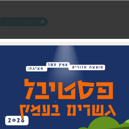
הרשמה לניוזלטר
ים ופעילויות
שלוחות
מחלקות
שלוחת צפון חפר
נוער עמק חפר
שלוחת מרכז חפר
צעירים (18-35)
שלוחת שפלת חפר
אפ 60+ הכוונה לפנסיה
שלוחת חוף חפר
וותיקים עמק ח
בת חפר
זית
ביטחון קהילתי 
תרבות אזורית
בית העם המחו
ויתקין