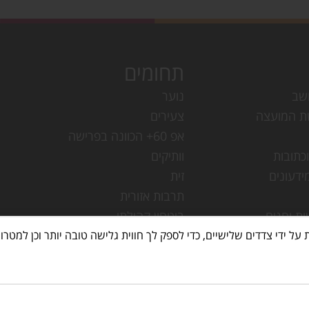
תחומים
שב
נוער
ת המועצה
צעירים
אפ 60+ הכוונה בפרישה
כתובות
וותיקים
ידעונים
זית
תרבות אזורית
ות וחגים
ביטחון קהילתי
עמק חפר
מחלקת ישובים
עמק חפר
ספריות
מק חפר
ישות