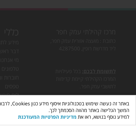
כללי
מרכז קהילתי עמק חפר
כתובת
מועצה אזורית עמק חפר,
מידע לתו
ליד מדרשת רופין, 4287500
דבר ראש
מי אנחנו
טלפונים ו
לתשומת לבכם:
בכל פעילויות
חוברות ומ
המרכז הקהילתי קיימת קדימות
טפסים
לתושבי עמק חפר.
לוח חופש
באתר זה נעשה שימוש בטכנולוגיות איסוף מידע כגון Cookies, לרבות על ידי צדדים שלישיים, כדי לספק לך חווית גלישה טובה יותר וכן למטרות סטטיסטיקה, איפיון ושיווק.
דרושים ב
המשך הגלישה באתר מהווה הסכמתך לכך.
פעילות ב
למידע נוסף בנושא, ראו את
מדיניות הפרטיות המעודכנת
חוגים בע
הצהרת נג