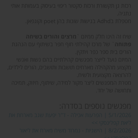
רכזת גן תקשורת ורכזת סקטור ריפוי בעיסוק בעמותת אותי
נתניה.
מטפלת בAdhd בגישות שונות בהן poet וקוגפאן.
שיח זה הינו חלק ממיזם `
מרצים והורים בשיחה
פתוחה
` של מרכז קהילתי חוף חפר בשיתוף עם הנהגת
הורים בית ספר כפר ויתקין.
המיזם נועד לייצר מפגשים קהילתיים בהם נשות ואנשי
מקצוע מהקהילה מארחים תושבות ותושבים, הורים לילדים,
להרצאה מקצועית ולשיח.
מטרת המפגשים ליצר מקור למידה, שיתוף, חיזוק, תמיכה
ותחושה של יחד.
מפגשים נוספים בסדרה:
5/1/2026 | הפרעות אכילה - ד"ר יפעת שגב מארחת את
ליאת קפלינסקי >>
8/2/2026 | הישגיות - נמרוד משיח מארח את ליאור