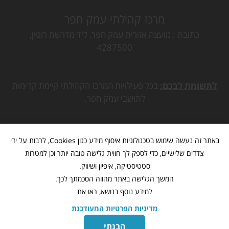
מרכז קהילתי עמק חפר
כתובת
מועצה אזורית עמק חפר, ליד מדרשת רופין,
4287500
לתשומת לבכם:
בכל פעילויות המרכז הקהילתי קיימת קדימות
לתושבי עמק חפר.
באתר זה נעשה שימוש בטכנולוגיות איסוף מידע כגון Cookies, לרבות על ידי
צדדים שלישיים, כדי לספק לך חווית גלישה טובה יותר וכן למטרות
סטטיסטיקה, איפיון ושיווק.
המשך הגלישה באתר מהווה הסכמתך לכך.
למידע נוסף בנושא, ראו את
מדיניות הפרטיות המעודכנת
מתנ"ס עמק חפר
www.mk-hefer.org.il
©
כל הזכויות שמורות
הבנתי