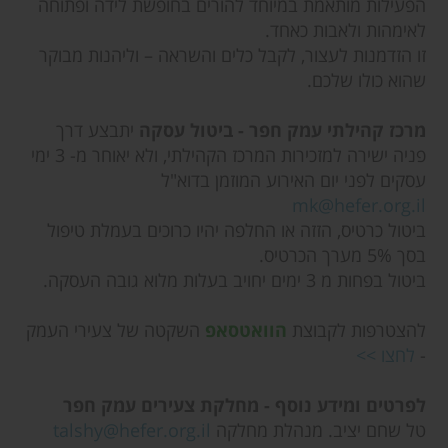
הפעילות מותאמת במיוחד להורים בחופשת לידה ופתוחה
לאימהות ולאבות כאחד.
זו הזדמנות לעצור, לקבל כלים והשראה – וליהנות מבוקר
שהוא כולו שלכם.
מרכז קהילתי עמק חפר - ביטול עסקה
יתבצע דרך
פניה ישירה למזכירות המרכז הקהילתי, ולא יאוחר מ- 3 ימי
עסקים לפני יום האירוע המוזמן בדוא"ל
mk@hefer.org.il
ביטול כרטיס, הזזה או החלפה יהיו כרוכים בעמלת טיפול
בסך 5% מערך הכרטיס.
ביטול בפחות מ 3 ימים יחויב בעלות מלוא גובה העסקה.
להצטרפות לקבוצת
הוואטסאפ
השקטה של צעירי העמק
-
לחצו >>
לפרטים ומידע נוסף - מחלקת צעירים עמק חפר
טל שחם יציב. מנהלת מחלקה
talshy@hefer.org.il