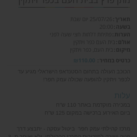
תאריך
25/07/26
יום שבת
בשעה
20:00
הערות
פתיחת דלתות חצי שעה לפני
אולם
בית העם כפר ויתקין
מיקום
בית העם, כפר ויתקין
כרטיס במחיר
₪110.00
הכוכב העולה בתחום הסטנדאפ הישראלי מגיע עד
לכפר ויתקין להופעה שכולה עמק חפר!
עלות
במכירה מוקדמת באתר 110 ש"ח
ביום האירוע ברכישה במקום 125 ש"ח
מרכז קהילתי עמק חפר ביטול עסקה - יתבצע דרך
פניה ישירה למזכירות המרכז הקהילתי, ולא יאוחר מ- 3